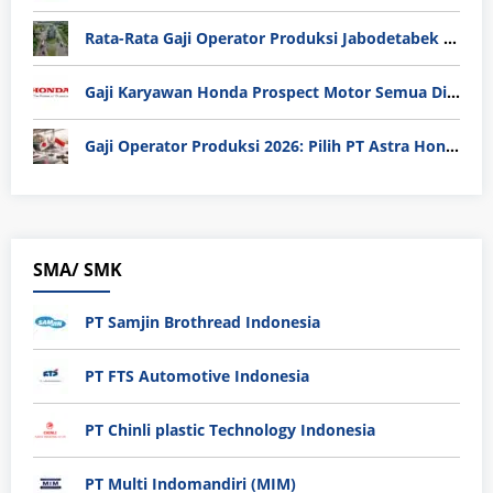
Rata-Rata Gaji Operator Produksi Jabodetabek 2025: Bedah Tuntas UMK, Lemburan, dan Realita Hidup Buruh
Gaji Karyawan Honda Prospect Motor Semua Divisi
Gaji Operator Produksi 2026: Pilih PT Astra Honda Motor (AHM) atau Manufaktur di Jepang?
SMA/ SMK
PT Samjin Brothread Indonesia
PT FTS Automotive Indonesia
PT Chinli plastic Technology Indonesia
PT Multi Indomandiri (MIM)