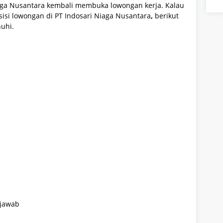
 Niaga Nusantara kembali membuka lowongan kerja.
Kalau
isi lowongan
di
PT Indosari Niaga Nusantara
,
berikut
nuhi.
 jawab