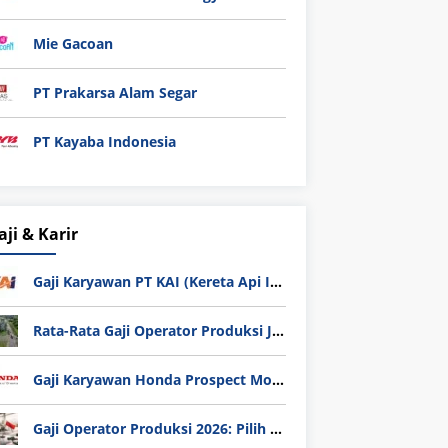
Mie Gacoan
PT Prakarsa Alam Segar
PT Kayaba Indonesia
aji & Karir
Gaji Karyawan PT KAI (Kereta Api Indonesia) Update 2025
Rata-Rata Gaji Operator Produksi Jabodetabek 2025: Bedah Tuntas UMK, Lemburan, dan Realita Hidup Buruh
Gaji Karyawan Honda Prospect Motor Semua Divisi
Gaji Operator Produksi 2026: Pilih PT Astra Honda Motor (AHM) atau Manufaktur di Jepang?