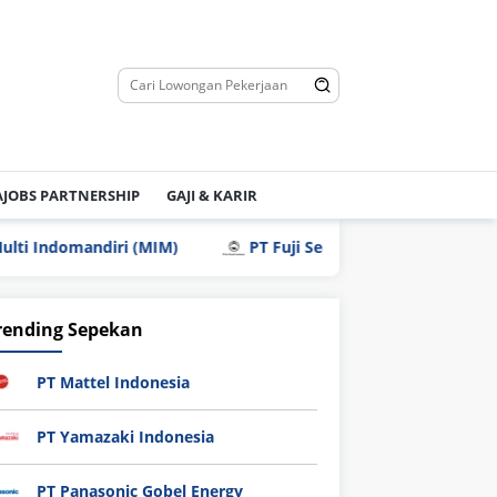
JOBS PARTNERSHIP
GAJI & KARIR
omandiri (MIM)
PT Fuji Seat Indonesia
PT Standa
rending Sepekan
PT Mattel Indonesia
PT Yamazaki Indonesia
PT Panasonic Gobel Energy