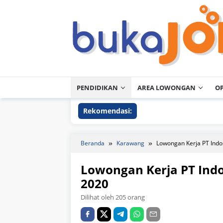
Loncat
ke
konten
PENDIDIKAN
AREA LOWONGAN
O
Rekomendasi:
Beranda
Karawang
Lowongan Kerja PT Indo
Lowongan Kerja PT Indo
2020
Dilihat oleh 205 orang