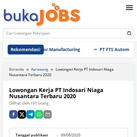
Loncat
ke
konten
PT Yamaha Motor Manufacturing
Rekomendasi:
PT FTS Automotive In
Beranda
Karawang
Lowongan Kerja PT Indosari Niaga
Nusantara Terbaru 2020
Lowongan Kerja PT Indosari Niaga
Nusantara Terbaru 2020
Dilihat oleh 191 orang
Tanggal publikasi
:
09/06/2020