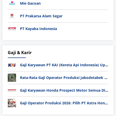
Mie Gacoan
PT Prakarsa Alam Segar
PT Kayaba Indonesia
Gaji & Karir
Gaji Karyawan PT KAI (Kereta Api Indonesia) Update 2025
Rata-Rata Gaji Operator Produksi Jabodetabek 2025: Bedah Tuntas UMK, Lemburan, dan Realita Hidup Buruh
Gaji Karyawan Honda Prospect Motor Semua Divisi
Gaji Operator Produksi 2026: Pilih PT Astra Honda Motor (AHM) atau Manufaktur di Jepang?