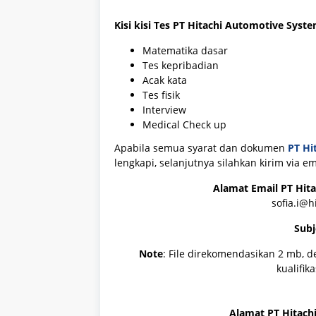
Kisi kisi Tes
PT Hitachi Automotive Syste
Matematika dasar
Tes kepribadian
Acak kata
Tes fisik
Interview
Medical Check up
Apabila semua syarat dan dokumen
PT Hi
lengkapi, selanjutnya silahkan kirim via 
Alamat Email
PT Hit
sofia.i@h
Subj
Note
: File direkomendasikan 2 mb, 
kualifik
Alamat
PT Hitach