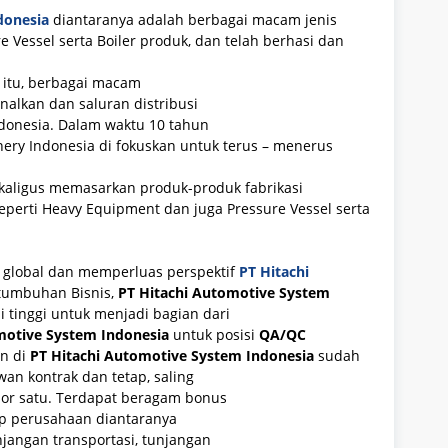
donesia
diantaranya adalah berbagai macam jenis
 Vessel serta Boiler produk, dan telah berhasi dan
 itu, berbagai macam
nalkan dan saluran distribusi
ndonesia. Dalam waktu 10 tahun
nery Indonesia di fokuskan untuk terus – menerus
kaligus memasarkan produk-produk fabrikasi
eperti Heavy Equipment dan juga Pressure Vessel serta
 global dan memperluas perspektif
PT Hitachi
tumbuhan Bisnis,
PT Hitachi Automotive System
 tinggi untuk menjadi bagian dari
motive System Indonesia
untuk posisi
QA/QC
an di
PT Hitachi Automotive System Indonesia
sudah
an kontrak dan tetap, saling
or satu. Terdapat beragam bonus
ap perusahaan diantaranya
njangan transportasi, tunjangan