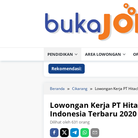
Loncat
ke
konten
PENDIDIKAN
AREA LOWONGAN
O
Rekomendasi:
Beranda
Cikarang
Lowongan Kerja PT Hitac
Lowongan Kerja PT Hit
Indonesia Terbaru 2020
Dilihat oleh 631 orang