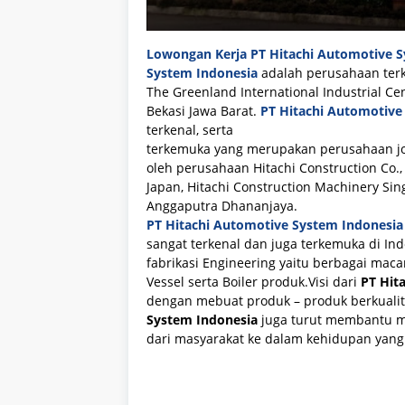
Lowongan Kerja
PT Hitachi Automotive S
System Indonesia
adalah perusahaan terk
The Greenland International Industrial Cen
Bekasi Jawa Barat.
PT Hitachi Automotive
terkenal, serta
terkemuka yang merupakan perusahaan join
oleh perusahaan Hitachi Construction Co.,
Japan, Hitachi Construction Machinery Sin
Anggaputra Dhananjaya.
PT Hitachi Automotive System Indonesia
sangat terkenal dan juga terkemuka di 
fabrikasi Engineering yaitu berbagai mac
Vessel serta Boiler produk.Visi dari
PT Hit
dengan mebuat produk – produk berkualit
System Indonesia
juga turut membantu m
dari masyarakat ke dalam kehidupan yan