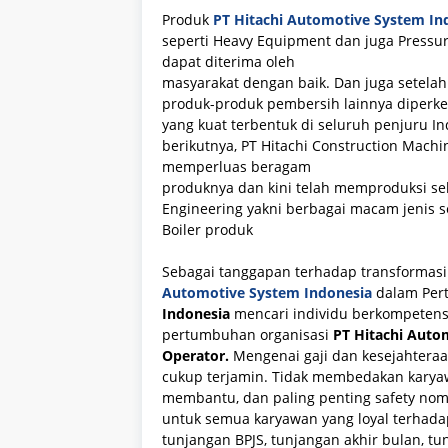
Produk
PT Hitachi Automotive System In
seperti Heavy Equipment dan juga Pressure
dapat diterima oleh
masyarakat dengan baik. Dan juga setelah
produk-produk pembersih lainnya diperke
yang kuat terbentuk di seluruh penjuru I
berikutnya, PT Hitachi Construction Machi
memperluas beragam
produknya dan kini telah memproduksi se
Engineering yakni berbagai macam jenis s
Boiler produk
Sebagai tanggapan terhadap transformasi
Automotive System Indonesia
dalam Per
Indonesia
mencari individu berkompetensi
pertumbuhan organisasi
PT Hitachi Auto
Operator
.
Mengenai gaji dan kesejahtera
cukup terjamin. Tidak membedakan karyaw
membantu, dan paling penting safety nom
untuk semua karyawan yang loyal terhad
tunjangan BPJS, tunjangan akhir bulan, tu