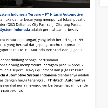
ystem Indonesia Terbaru
–
PT Hitachi Automotive
emuka dan terbesar yang mempunyai lokasi pusat di
ter (GIIC) Deltamas City Pasirranji-Cikarang Pusat,
 System Indonesia
adalah perusahaan terbesar,
t venture (patungan) yang telah berdiri sejak 1991
 LTD yang berasal dari Jepang, Itochu Corporation –
gapore Pte. Ltd, PT. Murinda Iron Steel dan juga PT
dapat dibilang sebagai perusahaan
Indonesia yang memproduksi beragam produk-produk
am jenis seperti Heavy Equipment dan juga Pressure
achi Automotive System Indonesia
diantaranya adalah
as dengan harga terjangkau.
PT Hitachi Automotive
asyarakat guna mewujudkan berbagai macam ide-ide
g sesungguhya.