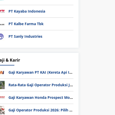
PT Kayaba Indonesia
PT Kalbe Farma Tbk
PT Sanly Industries
aji & Karir
Gaji Karyawan PT KAI (Kereta Api Indonesia) Update 2025
Rata-Rata Gaji Operator Produksi Jabodetabek 2025: Bedah Tuntas UMK, Lemburan, dan Realita Hidup Buruh
Gaji Karyawan Honda Prospect Motor Semua Divisi
Gaji Operator Produksi 2026: Pilih PT Astra Honda Motor (AHM) atau Manufaktur di Jepang?