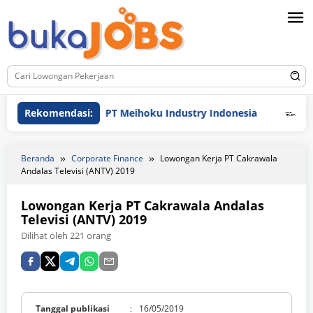
Loncat
ke
konten
Rekomendasi:
PT Meihoku Industry Indonesia
PT Hyun
Beranda
Corporate Finance
Lowongan Kerja PT Cakrawala
Andalas Televisi (ANTV) 2019
Lowongan Kerja PT Cakrawala Andalas
Televisi (ANTV) 2019
Dilihat oleh 221 orang
Tanggal publikasi
:
16/05/2019