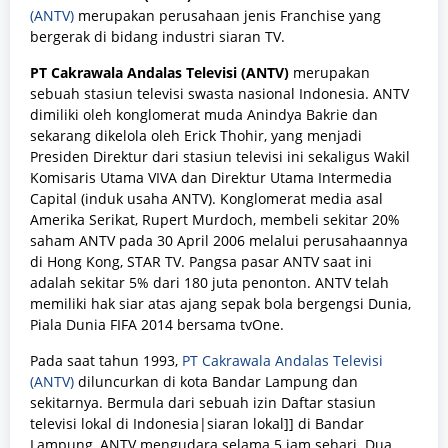
(ANTV)
merupakan perusahaan jenis Franchise yang
bergerak di bidang industri siaran TV.
PT Cakrawala Andalas Televisi (ANTV)
merupakan
sebuah stasiun televisi swasta nasional Indonesia. ANTV
dimiliki oleh konglomerat muda Anindya Bakrie dan
sekarang dikelola oleh Erick Thohir, yang menjadi
Presiden Direktur dari stasiun televisi ini sekaligus Wakil
Komisaris Utama VIVA dan Direktur Utama Intermedia
Capital (induk usaha ANTV). Konglomerat media asal
Amerika Serikat, Rupert Murdoch, membeli sekitar 20%
saham ANTV pada 30 April 2006 melalui perusahaannya
di Hong Kong, STAR TV. Pangsa pasar ANTV saat ini
adalah sekitar 5% dari 180 juta penonton. ANTV telah
memiliki hak siar atas ajang sepak bola bergengsi Dunia,
Piala Dunia FIFA 2014 bersama tvOne.
Pada saat tahun 1993,
PT Cakrawala Andalas Televisi
(ANTV)
diluncurkan di kota Bandar Lampung dan
sekitarnya. Bermula dari sebuah izin Daftar stasiun
televisi lokal di Indonesia|siaran lokal]] di Bandar
Lampung, ANTV mengudara selama 5 jam sehari. Dua