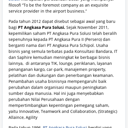
filosofi
“To be the foremost company as an exquisite
service provider in the airport business.”
Pada tahun 2012 dapat disebut sebagai awal yang baru
bagi
PT Angkasa Pura Solusi.
Sejak November 2011,
kepemilikan saham PT Angkasa Pura Solusi telah beralih
sepenuhnya kepada PT Angkasa Pura II (Persero) dan
berganti nama dari PT Angkasa Pura Schipol. Usaha
bisnis yang semula terbatas pada Konsultasi Bandara, IT
dan Saphire kemudian meningkat ke berbagai bisnis
lainnya, di antaranya TIK, lounge, periklanan, layanan
penanganan kargo, car-park, manajemen property,
pelatihan dan dukungan dan penerbangan keamanan.
Penambahan usaha bisnisnya mempengaruhi baik
perubahan dalam organisasi maupun peningkatan
sumber daya manusia. Hal ini juga menyebabkan
perubahan Nilai Perusahaan dengan
mempertimbangkan kepentingan pemegang saham,
yaitu Innovative, Teamwork and Collaboration, (Strategic)
Allaince, Agility
Pada tahun 1996,
PT Angkasa Pura Solusi
berdiri yang