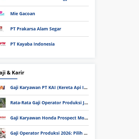
Mie Gacoan
PT Prakarsa Alam Segar
PT Kayaba Indonesia
aji & Karir
Gaji Karyawan PT KAI (Kereta Api Indonesia) Update 2025
Rata-Rata Gaji Operator Produksi Jabodetabek 2025: Bedah Tuntas UMK, Lemburan, dan Realita Hidup Buruh
Gaji Karyawan Honda Prospect Motor Semua Divisi
Gaji Operator Produksi 2026: Pilih PT Astra Honda Motor (AHM) atau Manufaktur di Jepang?