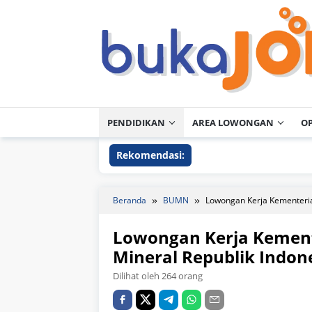
Loncat
ke
konten
PENDIDIKAN
AREA LOWONGAN
O
Rekomendasi:
Beranda
BUMN
Lowongan Kerja Kementeria
Lowongan Kerja Kement
Mineral Republik Indon
Dilihat oleh 264 orang