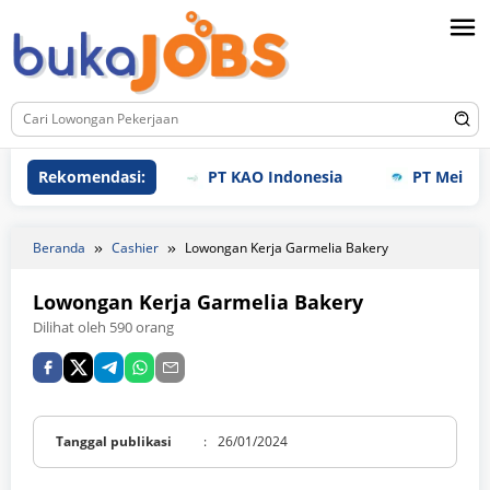
Loncat
ke
konten
Rekomendasi:
PT KAO Indonesia
PT Meihoku In
Beranda
Cashier
Lowongan Kerja Garmelia Bakery
Lowongan Kerja Garmelia Bakery
Dilihat oleh 590 orang
Tanggal publikasi
:
26/01/2024