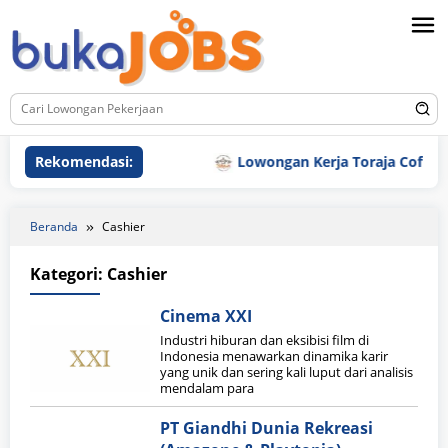
Loncat
ke
konten
Rekomendasi:
Lowongan Kerja Toraja Coffee H
Beranda
Cashier
Kategori:
Cashier
Cinema XXI
Industri hiburan dan eksibisi film di
Indonesia menawarkan dinamika karir
yang unik dan sering kali luput dari analisis
mendalam para
PT Giandhi Dunia Rekreasi