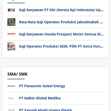
Gaji Karyawan PT KAI (Kereta Api Indonesia) Update 2025
Rata-Rata Gaji Operator Produksi Jabodetabek 2025: Bedah Tuntas UMK, Lemburan, dan Realita Hidup Buruh
Gaji Karyawan Honda Prospect Motor Semua Divisi
Gaji Operator Produksi 2026: Pilih PT Astra Honda Motor (AHM) atau Manufaktur di Jepang?
SMA/ SMK
PT Panasonic Gobel Energy
PT Kalbio Global Medika
PT Yasunli Abadi Utama Plastic