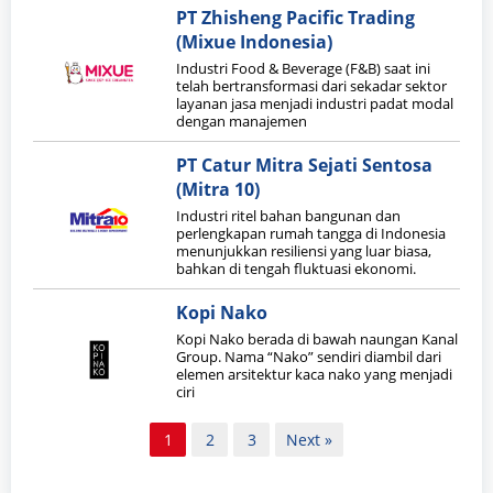
PT Zhisheng Pacific Trading
(Mixue Indonesia)
Industri Food & Beverage (F&B) saat ini
telah bertransformasi dari sekadar sektor
layanan jasa menjadi industri padat modal
dengan manajemen
PT Catur Mitra Sejati Sentosa
(Mitra 10)
Industri ritel bahan bangunan dan
perlengkapan rumah tangga di Indonesia
menunjukkan resiliensi yang luar biasa,
bahkan di tengah fluktuasi ekonomi.
Kopi Nako
Kopi Nako berada di bawah naungan Kanal
Group. Nama “Nako” sendiri diambil dari
elemen arsitektur kaca nako yang menjadi
ciri
Paginasi
1
2
3
Next »
pos