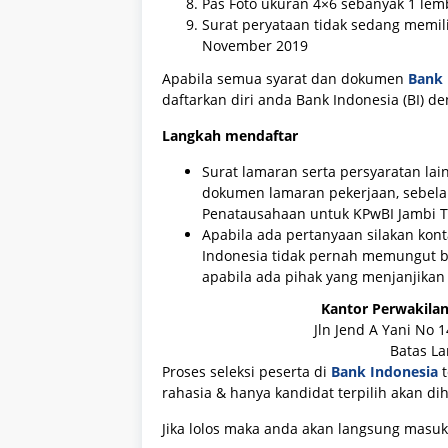
Pas Foto ukuran 4×6 sebanyak 1 lem
Surat peryataan tidak sedang memilik
November 2019
Apabila semua syarat dan dokumen
Bank 
daftarkan diri anda Bank Indonesia (BI) d
Langkah mendaftar
Surat lamaran serta persyaratan la
dokumen lamaran pekerjaan, sebelah
Penatausahaan untuk KPwBI Jambi 
Apabila ada pertanyaan silakan kont
Indonesia tidak pernah memungut b
apabila ada pihak yang menjanjika
Kantor Perwakilan
Jln Jend A Yani No 
Batas La
Proses seleksi peserta di
Bank Indonesia
rahasia & hanya kandidat terpilih akan di
Jika lolos maka anda akan langsung masuk