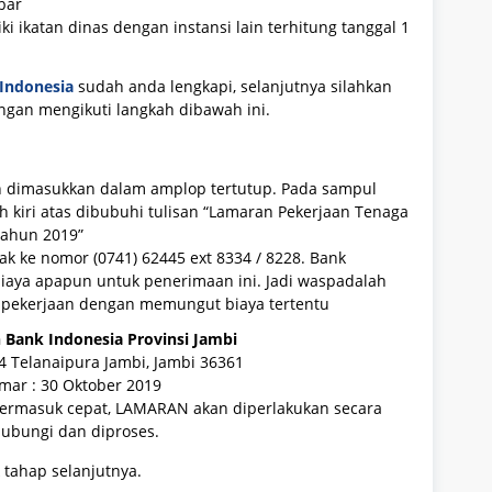
bar
i ikatan dinas dengan instansi lain terhitung tanggal 1
Indonesia
sudah anda lengkapi, selanjutnya silahkan
engan mengikuti langkah dibawah ini.
in dimasukkan dalam amplop tertutup. Pada sampul
 kiri atas dibubuhi tulisan “Lamaran Pekerjaan Tenaga
Tahun 2019”
ak ke nomor (0741) 62445 ext 8334 / 8228. Bank
iaya apapun untuk penerimaan ini. Jadi waspadalah
n pekerjaan dengan memungut biaya tertentu
 Bank Indonesia Provinsi Jambi
14 Telanaipura Jambi, Jambi 36361
mar :
30 Oktober 2019
termasuk cepat, LAMARAN akan diperlakukan secara
hubungi dan diproses.
 tahap selanjutnya.