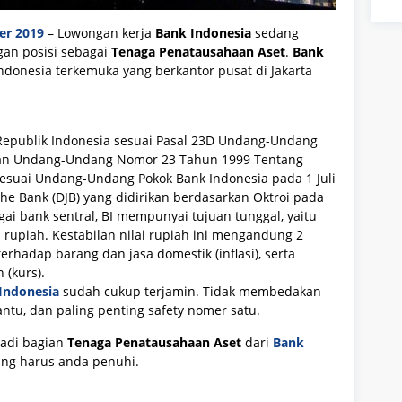
er 2019
– Lowongan kerja
Bank Indonesia
sedang
an posisi sebagai
Tenaga Penatausahaan Aset
.
Bank
ndonesia terkemuka yang berkantor pusat di Jakarta
epublik Indonesia sesuai Pasal 23D Undang-Undang
dan Undang-Undang Nomor 23 Tahun 1999 Tentang
sesuai Undang-Undang Pokok Bank Indonesia pada 1 Juli
e Bank (DJB) yang didirikan berdasarkan Oktroi pada
i bank sentral, BI mempunyai tujuan tunggal, yaitu
 rupiah. Kestabilan nilai rupiah ini mengandung 2
terhadap barang dan jasa domestik (inflasi), serta
 (kurs).
Indonesia
sudah cukup terjamin. Tidak membedakan
ntu, dan paling penting safety nomer satu.
adi bagian
Tenaga Penatausahaan Aset
dari
Bank
 yang harus anda penuhi.