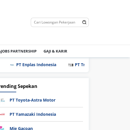
JOBS PARTNERSHIP
GAJI & KARIR
T Enplas Indonesia
PT Tri Saudara Sentosa
PT Ev
rending Sepekan
PT Toyota-Astra Motor
PT Yamazaki Indonesia
Mie Gacoan