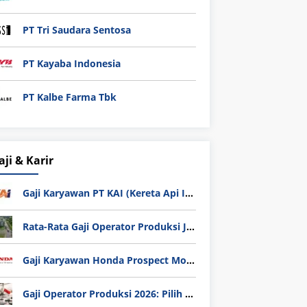
PT Tri Saudara Sentosa
PT Kayaba Indonesia
PT Kalbe Farma Tbk
aji & Karir
Gaji Karyawan PT KAI (Kereta Api Indonesia) Update 2025
Rata-Rata Gaji Operator Produksi Jabodetabek 2025: Bedah Tuntas UMK, Lemburan, dan Realita Hidup Buruh
Gaji Karyawan Honda Prospect Motor Semua Divisi
Gaji Operator Produksi 2026: Pilih PT Astra Honda Motor (AHM) atau Manufaktur di Jepang?