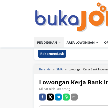
Loncat
ke
konten
PENDIDIKAN
AREA LOWONGAN
O
Rekomendasi:
Beranda
SMA
Lowongan Kerja Bank Indone
Lowongan Kerja Bank I
Dilihat oleh 316 orang