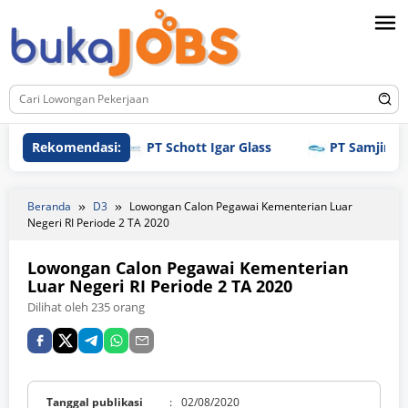
Loncat
ke
konten
Rekomendasi:
PT Schott Igar Glass
PT Samjin Brothr
Beranda
D3
Lowongan Calon Pegawai Kementerian Luar
Negeri RI Periode 2 TA 2020
Lowongan Calon Pegawai Kementerian
Luar Negeri RI Periode 2 TA 2020
Dilihat oleh 235 orang
Tanggal publikasi
:
02/08/2020