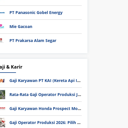
PT Panasonic Gobel Energy
Mie Gacoan
PT Prakarsa Alam Segar
aji & Karir
Gaji Karyawan PT KAI (Kereta Api Indonesia) Update 2025
Rata-Rata Gaji Operator Produksi Jabodetabek 2025: Bedah Tuntas UMK, Lemburan, dan Realita Hidup Buruh
Gaji Karyawan Honda Prospect Motor Semua Divisi
Gaji Operator Produksi 2026: Pilih PT Astra Honda Motor (AHM) atau Manufaktur di Jepang?