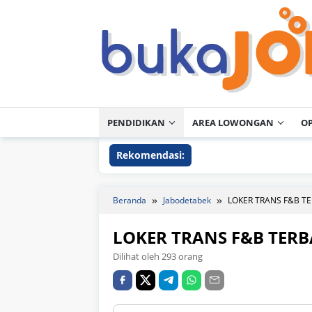
Loncat
ke
konten
PENDIDIKAN
AREA LOWONGAN
O
Rekomendasi:
Beranda
Jabodetabek
LOKER TRANS F&B T
LOKER TRANS F&B TER
Dilihat oleh 293 orang