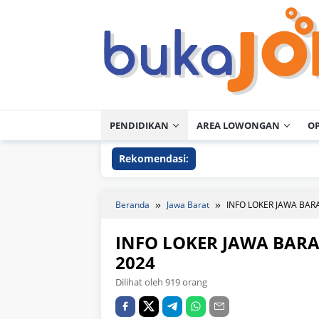
Loncat
ke
konten
PENDIDIKAN
AREA LOWONGAN
O
Rekomendasi:
Beranda
Jawa Barat
INFO LOKER JAWA BAR
INFO LOKER JAWA BAR
2024
Dilihat oleh 919 orang