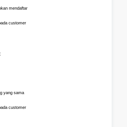
hkan mendaftar
pada customer
E
ng yang sama
pada customer