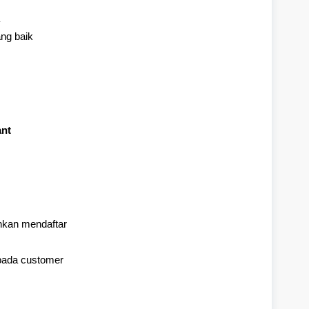
ng baik
ant
hkan mendaftar
pada customer