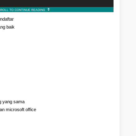
ndaftar
ng baik
g yang sama
 microsoft office