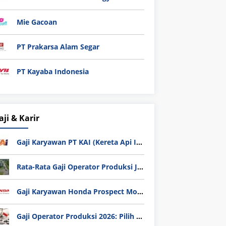
Mie Gacoan
PT Prakarsa Alam Segar
PT Kayaba Indonesia
aji & Karir
Gaji Karyawan PT KAI (Kereta Api Indonesia) Update 2025
Rata-Rata Gaji Operator Produksi Jabodetabek 2025: Bedah Tuntas UMK, Lemburan, dan Realita Hidup Buruh
Gaji Karyawan Honda Prospect Motor Semua Divisi
Gaji Operator Produksi 2026: Pilih PT Astra Honda Motor (AHM) atau Manufaktur di Jepang?