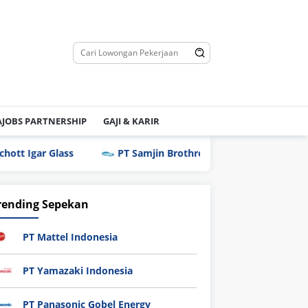
JOBS PARTNERSHIP
GAJI & KARIR
lass
PT Samjin Brothread Indonesia
PT Techno I
rending Sepekan
PT Mattel Indonesia
PT Yamazaki Indonesia
PT Panasonic Gobel Energy