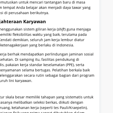
 memutuskan untuk mencari tantangan baru di masa
em tempat Anda belajar akan menjadi daya tawar yang
si di perusahaan berikutnya.
sejahteraan Karyawan
enggunakan sistem giliran kerja (
shift
) guna menjaga
miliki fleksibilitas waktu yang baik, terutama pada
Kendati demikian, seluruh jam kerja lembur diatur
 ketenagakerjaan yang berlaku di Indonesia.
 kerja berhak mendapatkan perlindungan jaminan sosial
ehatan. Di samping itu, fasilitas pendukung di
is, pakaian kerja standar keselamatan (PPE), serta
kenyamanan selama bertugas. Pelatihan berkala baik
selenggarakan secara rutin sebagai bagian dari program
ruh lini karyawan.
r skala besar memiliki tahapan yang sistematis untuk
asanya melibatkan seleksi berkas, diikuti dengan
ang, ketahanan kerja (seperti tes Pauli/Kraepelin),
rsiapan fisik yang prima sangat dibutuhkan dalam