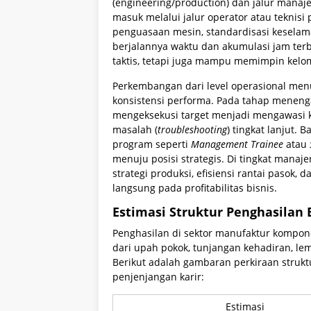
(engineering/production) dan jalur manaj
masuk melalui jalur operator atau teknisi
penguasaan mesin, standardisasi keselamata
berjalannya waktu dan akumulasi jam terb
taktis, tetapi juga mampu memimpin kelom
Perkembangan dari level operasional men
konsistensi performa. Pada tahap menenga
mengeksekusi target menjadi mengawasi k
masalah (
troubleshooting
) tingkat lanjut. 
program seperti
Management Trainee
atau
menuju posisi strategis. Di tingkat mana
strategi produksi, efisiensi rantai pasok
langsung pada profitabilitas bisnis.
Estimasi Struktur Penghasilan 
Penghasilan di sektor manufaktur kompone
dari upah pokok, tunjangan kehadiran, lem
Berikut adalah gambaran perkiraan strukt
penjenjangan karir:
Estimasi