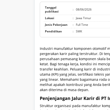
Tanggal
:
08/06/2026
publikasi
Lokasi
:
Jawa Timur
Jenis Pekerjaan
:
Full Time
Pendidikan
:
SMK
Industri manufaktur komponen otomotif me
pergerakan karir paling terstruktur. Di t
perusahaan pemasang komponen skala besa
ketat. Bagi tenaga kerja, kondisi ini menc
transfer keahlian. Peluang karir di industr
utama (KPI) yang jelas, sertifikasi teknis 
yang linear. Memahami bagaimana roda or
melihat apakah kontribusi yang Anda beri
akan diterima di masa depan.
Penjenjangan Jalur Karir di PT
Struktur organisasi pada manufaktur kom