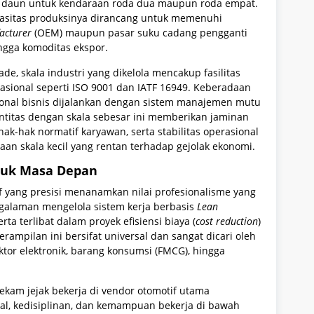
gas daun untuk kendaraan roda dua maupun roda empat.
pasitas produksinya dirancang untuk memenuhi
acturer
(OEM) maupun pasar suku cadang pengganti
ingga komoditas ekspor.
e, skala industri yang dikelola mencakup fasilitas
asional seperti ISO 9001 dan IATF 16949. Keberadaan
sional bisnis dijalankan dengan sistem manajemen mutu
i entitas dengan skala sebesar ini memberikan jaminan
ak-hak normatif karyawan, serta stabilitas operasional
an skala kecil yang rentan terhadap gejolak ekonomi.
ntuk Masa Depan
f yang presisi menanamkan nilai profesionalisme yang
engalaman mengelola sistem kerja berbasis
Lean
ta terlibat dalam proyek efisiensi biaya (
cost reduction
)
rampilan ini bersifat universal dan sangat dicari oleh
ektor elektronik, barang konsumsi (FMCG), hingga
rekam jejak bekerja di vendor otomotif utama
al, kedisiplinan, dan kemampuan bekerja di bawah