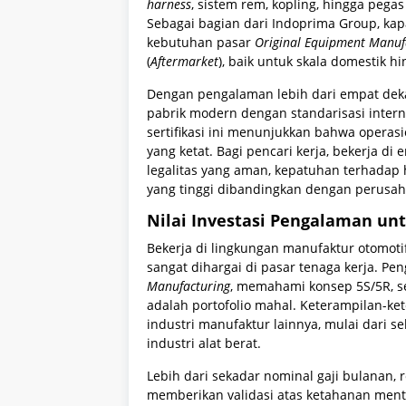
harness
, sistem rem, kopling, hingga pe
Sebagai bagian dari Indoprima Group, ka
kebutuhan pasar
Original Equipment Manuf
(
Aftermarket
), baik untuk skala domestik h
Dengan pengalaman lebih dari empat dekad
pabrik modern dengan standarisasi intern
sertifikasi ini menunjukkan bahwa opera
yang ketat. Bagi pencari kerja, bekerja d
legalitas yang aman, kepatuhan terhadap h
yang tinggi dibandingkan dengan perusaha
Nilai Investasi Pengalaman u
Bekerja di lingkungan manufaktur otomoti
sangat dihargai di pasar tenaga kerja. P
Manufacturing
, memahami konsep 5S/5R, ser
adalah portofolio mahal. Keterampilan-kete
industri manufaktur lainnya, mulai dari s
industri alat berat.
Lebih dari sekadar nominal gaji bulanan, 
memberikan validasi atas ketahanan ment