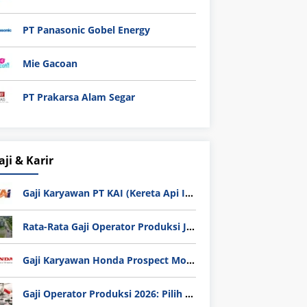
PT Panasonic Gobel Energy
Mie Gacoan
PT Prakarsa Alam Segar
aji & Karir
Gaji Karyawan PT KAI (Kereta Api Indonesia) Update 2025
Rata-Rata Gaji Operator Produksi Jabodetabek 2025: Bedah Tuntas UMK, Lemburan, dan Realita Hidup Buruh
Gaji Karyawan Honda Prospect Motor Semua Divisi
Gaji Operator Produksi 2026: Pilih PT Astra Honda Motor (AHM) atau Manufaktur di Jepang?