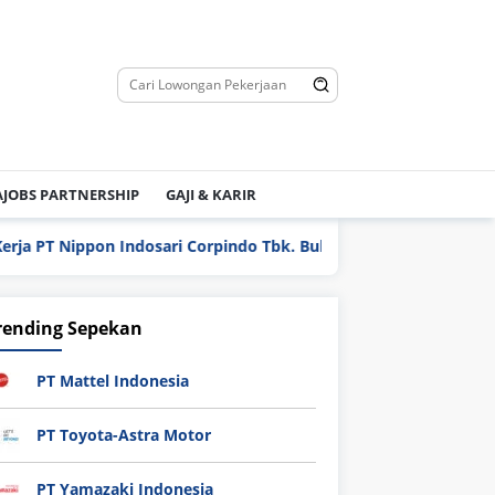
JOBS PARTNERSHIP
GAJI & KARIR
n Indosari Corpindo Tbk. Bulan Agustus 2026
PT Reska 
rending Sepekan
PT Mattel Indonesia
PT Toyota-Astra Motor
PT Yamazaki Indonesia