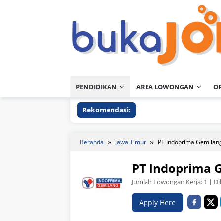
Loncat
ke
konten
PENDIDIKAN
AREA LOWONGAN
O
Rekomendasi:
Beranda
Jawa Timur
PT Indoprima Gemilan
PT Indoprima 
Jumlah Lowongan Kerja:
1
| Di
Apply Here