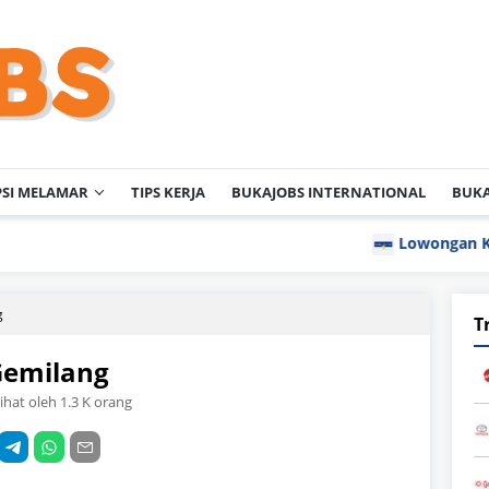
PSI MELAMAR
TIPS KERJA
BUKAJOBS INTERNATIONAL
BUKA
Lowongan Kerja PT Nippo
g
T
Gemilang
lihat oleh 1.3 K orang