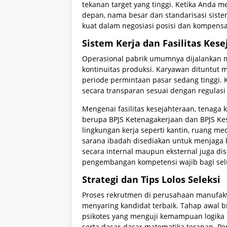
tekanan target yang tinggi. Ketika Anda
depan, nama besar dan standarisasi sist
kuat dalam negosiasi posisi dan kompensa
Sistem Kerja dan Fasilitas Ke
Operasional pabrik umumnya dijalankan m
kontinuitas produksi. Karyawan dituntut me
periode permintaan pasar sedang tinggi. 
secara transparan sesuai dengan regulasi
Mengenai fasilitas kesejahteraan, tenaga
berupa BPJS Ketenagakerjaan dan BPJS Kes
lingkungan kerja seperti kantin, ruang med
sarana ibadah disediakan untuk menjaga 
secara internal maupun eksternal juga di
pengembangan kompetensi wajib bagi selu
Strategi dan Tips Lolos Seleksi
Proses rekrutmen di perusahaan manufaktu
menyaring kandidat terbaik. Tahap awal bi
psikotes yang menguji kemampuan logika ru
serta dasar-dasar matematika terapan. Pe