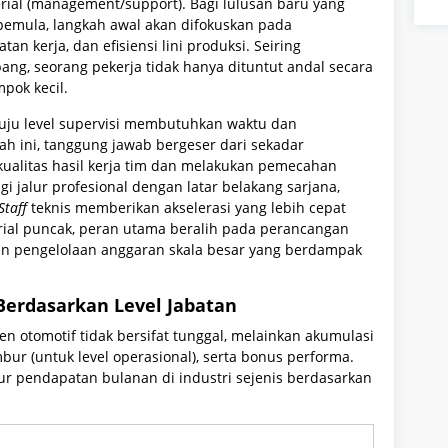
erial (management/support). Bagi lulusan baru yang
 pemula, langkah awal akan difokuskan pada
n kerja, dan efisiensi lini produksi. Seiring
ang, seorang pekerja tidak hanya dituntut andal secara
pok kecil.
uju level supervisi membutuhkan waktu dan
h ini, tanggung jawab bergeser dari sekadar
ualitas hasil kerja tim dan melakukan pemecahan
Bagi jalur profesional dengan latar belakang sarjana,
Staff
teknis memberikan akselerasi yang lebih cepat
jerial puncak, peran utama beralih pada perancangan
, dan pengelolaan anggaran skala besar yang berdampak
Berdasarkan Level Jabatan
n otomotif tidak bersifat tunggal, melainkan akumulasi
bur (untuk level operasional), serta bonus performa.
ur pendapatan bulanan di industri sejenis berdasarkan