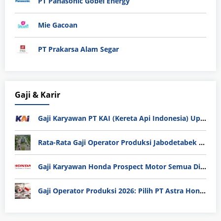
PT Panasonic Gobel Energy
Mie Gacoan
PT Prakarsa Alam Segar
Gaji & Karir
Gaji Karyawan PT KAI (Kereta Api Indonesia) Update 2025
Rata-Rata Gaji Operator Produksi Jabodetabek 2025: Bedah Tuntas UMK, Lemburan, dan Realita Hidup Buruh
Gaji Karyawan Honda Prospect Motor Semua Divisi
Gaji Operator Produksi 2026: Pilih PT Astra Honda Motor (AHM) atau Manufaktur di Jepang?