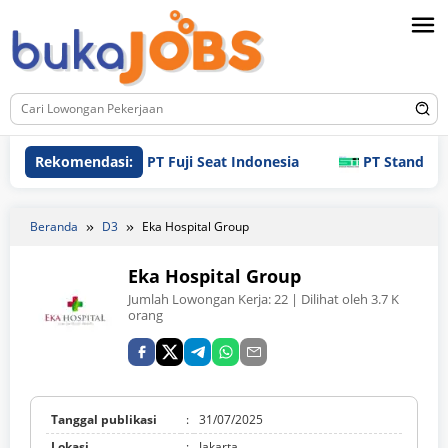
Loncat
ke
konten
Rekomendasi:
PT Fuji Seat Indonesia
PT Standard Indon
Beranda
D3
Eka Hospital Group
Eka Hospital Group
Jumlah Lowongan Kerja:
22
| Dilihat oleh 3.7 K
orang
Tanggal publikasi
:
31/07/2025
Lokasi
:
Jakarta