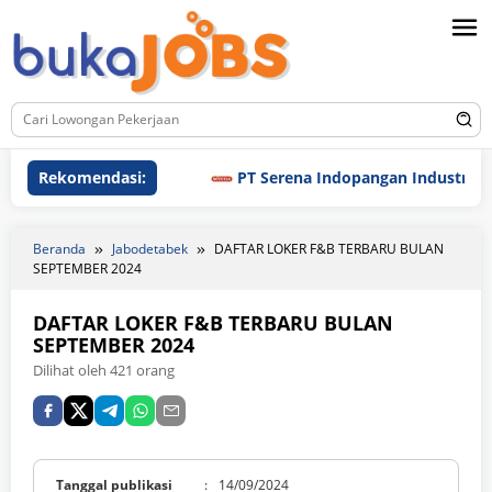
Loncat
ke
konten
Rekomendasi:
PT Serena Indopangan Industri
Beranda
Jabodetabek
DAFTAR LOKER F&B TERBARU BULAN
SEPTEMBER 2024
DAFTAR LOKER F&B TERBARU BULAN
SEPTEMBER 2024
Dilihat oleh 421 orang
Tanggal publikasi
:
14/09/2024