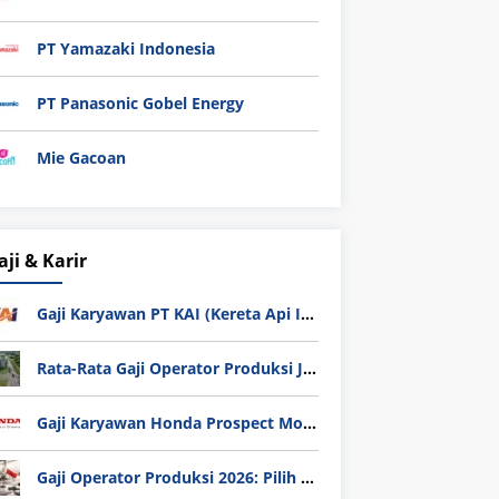
PT Yamazaki Indonesia
PT Panasonic Gobel Energy
Mie Gacoan
aji & Karir
Gaji Karyawan PT KAI (Kereta Api Indonesia) Update 2025
Rata-Rata Gaji Operator Produksi Jabodetabek 2025: Bedah Tuntas UMK, Lemburan, dan Realita Hidup Buruh
Gaji Karyawan Honda Prospect Motor Semua Divisi
Gaji Operator Produksi 2026: Pilih PT Astra Honda Motor (AHM) atau Manufaktur di Jepang?