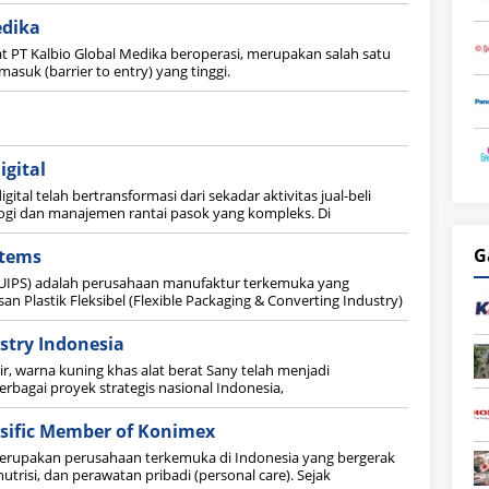
edika
at PT Kalbio Global Medika beroperasi, merupakan salah satu
suk (barrier to entry) yang tinggi.
igital
igital telah bertransformasi dari sekadar aktivitas jual-beli
ogi dan manajemen rantai pasok yang kompleks. Di
G
stems
(UIPS) adalah perusahaan manufaktur terkemuka yang
an Plastik Fleksibel (Flexible Packaging & Converting Industry)
stry Indonesia
r, warna kuning khas alat berat Sany telah menjadi
agai proyek strategis nasional Indonesia,
asific Member of Konimex
 merupakan perusahaan terkemuka di Indonesia yang bergerak
trisi, dan perawatan pribadi (personal care). Sejak