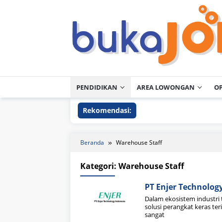
Loncat
ke
konten
PENDIDIKAN
AREA LOWONGAN
O
Rekomendasi:
Beranda
Warehouse Staff
Kategori:
Warehouse Staff
PT Enjer Technolog
Dalam ekosistem industri
solusi perangkat keras te
sangat