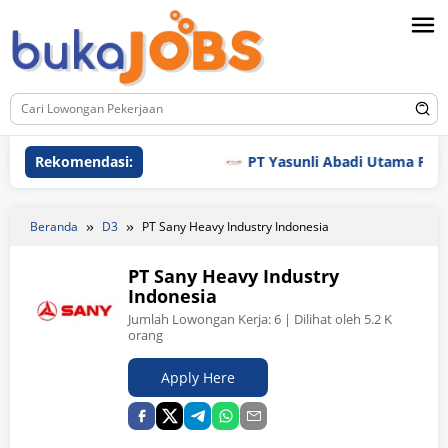
Loncat
ke
konten
Rekomendasi:
PT Yasunli Abadi Utama Plastic
Beranda
D3
PT Sany Heavy Industry Indonesia
PT Sany Heavy Industry
Indonesia
Jumlah Lowongan Kerja:
6
| Dilihat oleh 5.2 K
orang
Apply Here