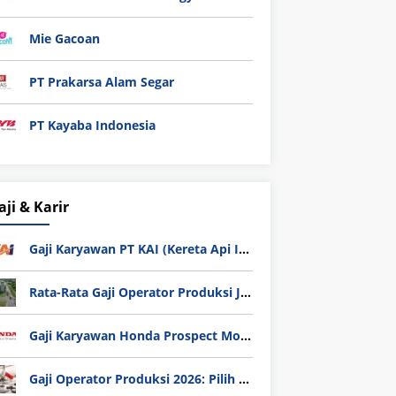
Mie Gacoan
PT Prakarsa Alam Segar
PT Kayaba Indonesia
aji & Karir
Gaji Karyawan PT KAI (Kereta Api Indonesia) Update 2025
Rata-Rata Gaji Operator Produksi Jabodetabek 2025: Bedah Tuntas UMK, Lemburan, dan Realita Hidup Buruh
Gaji Karyawan Honda Prospect Motor Semua Divisi
Gaji Operator Produksi 2026: Pilih PT Astra Honda Motor (AHM) atau Manufaktur di Jepang?