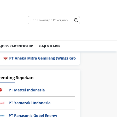
JOBS PARTNERSHIP
GAJI & KARIR
PT Aneka Mitra Gemilang (Wings Group)
PT Enplas Ind
rending Sepekan
PT Mattel Indonesia
PT Yamazaki Indonesia
PT Panasonic Gobel Energy