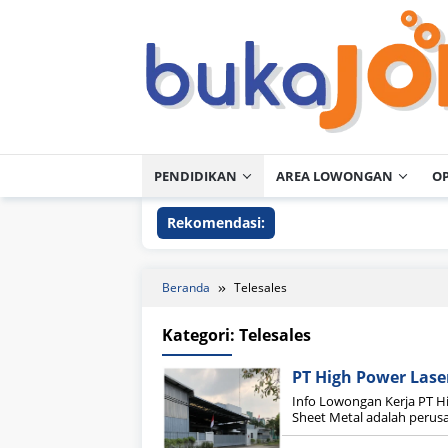
Loncat
ke
konten
PENDIDIKAN
AREA LOWONGAN
O
Rekomendasi:
Beranda
Telesales
Kategori:
Telesales
PT High Power Lase
Info Lowongan Kerja PT H
Sheet Metal adalah peru