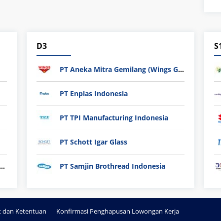
D3
S
PT Aneka Mitra Gemilang (Wings Group)
PT Enplas Indonesia
PT TPI Manufacturing Indonesia
PT Schott Igar Glass
nli plastic Technology Indonesia
PT Samjin Brothread Indonesia
t dan Ketentuan
Konfirmasi Penghapusan Lowongan Kerja