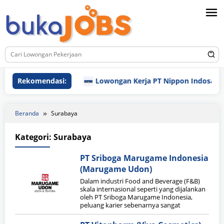
Loncat
ke
konten
Rekomendasi:
Lowongan Kerja PT Nippon Indosari Cor
Beranda
Surabaya
Kategori:
Surabaya
PT Sriboga Marugame Indonesia
(Marugame Udon)
Dalam industri Food and Beverage (F&B)
skala internasional seperti yang dijalankan
oleh PT Sriboga Marugame Indonesia,
peluang karier sebenarnya sangat