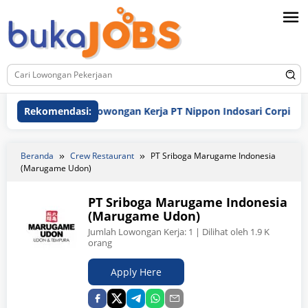
Loncat
ke
konten
Rekomendasi:
Lowongan Kerja PT Nippon Indosari Corpindo Tbk. 
Beranda
Crew Restaurant
PT Sriboga Marugame Indonesia
(Marugame Udon)
PT Sriboga Marugame Indonesia
(Marugame Udon)
Jumlah Lowongan Kerja:
1
| Dilihat oleh 1.9 K
orang
Apply Here