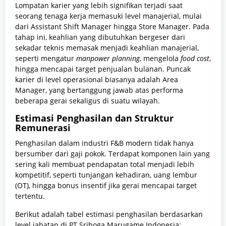
Lompatan karier yang lebih signifikan terjadi saat
seorang tenaga kerja memasuki level manajerial, mulai
dari Assistant Shift Manager hingga Store Manager. Pada
tahap ini, keahlian yang dibutuhkan bergeser dari
sekadar teknis memasak menjadi keahlian manajerial,
seperti mengatur
manpower planning
, mengelola
food cost
,
hingga mencapai target penjualan bulanan. Puncak
karier di level operasional biasanya adalah Area
Manager, yang bertanggung jawab atas performa
beberapa gerai sekaligus di suatu wilayah.
Estimasi Penghasilan dan Struktur
Remunerasi
Penghasilan dalam industri F&B modern tidak hanya
bersumber dari gaji pokok. Terdapat komponen lain yang
sering kali membuat pendapatan total menjadi lebih
kompetitif, seperti tunjangan kehadiran, uang lembur
(OT), hingga bonus insentif jika gerai mencapai target
tertentu.
Berikut adalah tabel estimasi penghasilan berdasarkan
level jabatan di PT Sriboga Marugame Indonesia: