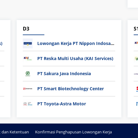
D3
S
s)
Lowongan Kerja PT Nippon Indosari Corpindo Tbk. Bulan Agustus 2026
PT Reska Multi Usaha (KAI Services)
PT Sakura Java Indonesia
PT Smart Biotechnology Center
PT Toyota-Astra Motor
t dan Ketentuan
Konfirmasi Penghapusan Lowongan Kerja