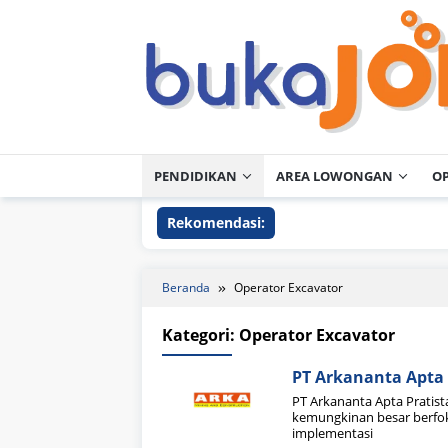
Loncat
ke
konten
PENDIDIKAN
AREA LOWONGAN
O
Rekomendasi:
Beranda
Operator Excavator
Kategori:
Operator Excavator
PT Arkananta Apta 
PT Arkananta Apta Pratis
kemungkinan besar berfok
implementasi