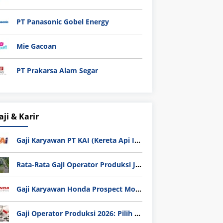
PT Panasonic Gobel Energy
Mie Gacoan
PT Prakarsa Alam Segar
aji & Karir
Gaji Karyawan PT KAI (Kereta Api Indonesia) Update 2025
Rata-Rata Gaji Operator Produksi Jabodetabek 2025: Bedah Tuntas UMK, Lemburan, dan Realita Hidup Buruh
Gaji Karyawan Honda Prospect Motor Semua Divisi
Gaji Operator Produksi 2026: Pilih PT Astra Honda Motor (AHM) atau Manufaktur di Jepang?