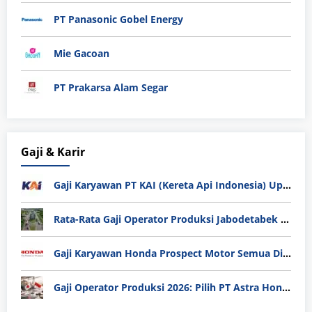
PT Panasonic Gobel Energy
Mie Gacoan
PT Prakarsa Alam Segar
Gaji & Karir
Gaji Karyawan PT KAI (Kereta Api Indonesia) Update 2025
Rata-Rata Gaji Operator Produksi Jabodetabek 2025: Bedah Tuntas UMK, Lemburan, dan Realita Hidup Buruh
Gaji Karyawan Honda Prospect Motor Semua Divisi
Gaji Operator Produksi 2026: Pilih PT Astra Honda Motor (AHM) atau Manufaktur di Jepang?