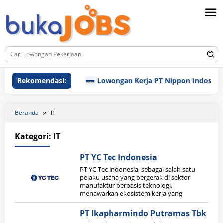
Loncat
ke
konten
Rekomendasi:
Lowongan Kerja PT Nippon Indosari Co
Beranda
IT
Kategori:
IT
PT YC Tec Indonesia
PT YC Tec Indonesia, sebagai salah satu
pelaku usaha yang bergerak di sektor
manufaktur berbasis teknologi,
menawarkan ekosistem kerja yang
PT Ikapharmindo Putramas Tbk