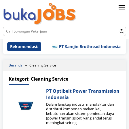
Loncat
ke
konten
Rekomendasi:
PT Samjin Brothread Indonesia
Beranda
Cleaning Service
Kategori:
Cleaning Service
PT Optibelt Power Transmission
Indonesia
Dalam lanskap industri manufaktur dan
distribusi komponen mekanikal,
kebutuhan akan sistem pemindah daya
(power transmission) yang andal terus
meningkat seiring