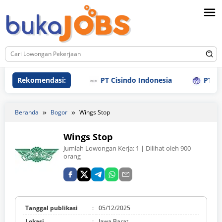
Loncat
ke
konten
Rekomendasi:
PT Cisindo Indonesia
PT Sanly
Beranda
Bogor
Wings Stop
Wings Stop
Jumlah Lowongan Kerja:
1
| Dilihat oleh 900
orang
Tanggal publikasi
:
05/12/2025
Lokasi
:
Jawa Barat