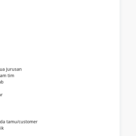
ua Jurusan
lam tim
ab
ar
ada tamu/customer
ik