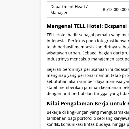
Department Head /
Rp13.000.000
Manager
Mengenal TELL Hotel: Ekspansi d
TELL Hotel hadir sebagai pemain yang me
Indonesia. Berfokus pada integrasi kenyam
telah berhasil memposisikan dirinya seba
wisatawan urban. Sebagai bagian dari gru
industrinya mencakup manajemen aset peng
Sejarah berdirinya perusahaan ini didas
menginap yang personal namun tetap prof
kebutuhan akan sumber daya manusia yang
stabil memberikan jaminan keamanan beker
dengan unit perhotelan tunggal yang tida
Nilai Pengalaman Kerja untuk P
Bekerja di lingkungan yang mengutamakan s
tambahan bagi portofolio seorang karya
konflik, komunikasi lintas budaya, hin