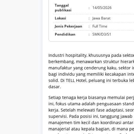
Tanggal
:
14/05/2026
publikasi
Lokasi
:
Jawa Barat
Jenis Pekerjaan
:
Full Time
Pendidikan
:
SMK/D3/S1
Industri hospitality, khususnya pada sek
berkembang, menawarkan struktur hierark
manufaktur yang cenderung kaku, sektor i
bagi individu yang memiliki kecakapan in
solid. Di TELL Hotel, peluang ini terbuka 
dasar.
Setiap tenaga kerja biasanya memulai perj
ini, fokus utama adalah penguasaan stan
kerja. Setelah melewati fase adaptasi, seo
supervisi. Pada posisi ini, tanggung jawab
manajemen tim kecil dan koordinasi antar-
manajerial atau kepala bagian, di mana p