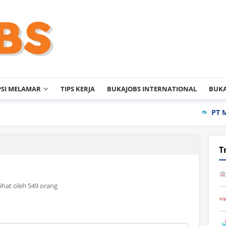
PSI MELAMAR
TIPS KERJA
BUKAJOBS INTERNATIONAL
BUKA
PT Meihoku Indu
T
lihat oleh 549 orang