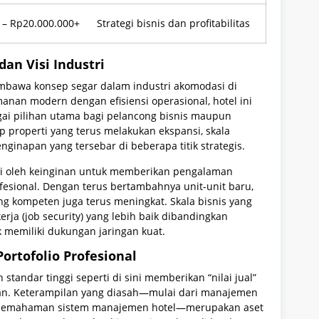
 – Rp20.000.000+
Strategi bisnis dan profitabilitas
an Visi Industri
mbawa konsep segar dalam industri akomodasi di
anan modern dengan efisiensi operasional, hotel ini
gai pilihan utama bagi pelancong bisnis maupun
p properti yang terus melakukan ekspansi, skala
inapan yang tersebar di beberapa titik strategis.
ari oleh keinginan untuk memberikan pengalaman
esional. Dengan terus bertambahnya unit-unit baru,
 kompeten juga terus meningkat. Skala bisnis yang
ja (job security) yang lebih baik dibandingkan
k memiliki dukungan jaringan kuat.
ortofolio Profesional
tandar tinggi seperti di sini memberikan “nilai jual”
wan. Keterampilan yang diasah—mulai dari manajemen
gga pemahaman sistem manajemen hotel—merupakan aset