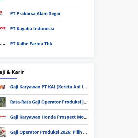
PT Prakarsa Alam Segar
PT Kayaba Indonesia
PT Kalbe Farma Tbk
aji & Karir
Gaji Karyawan PT KAI (Kereta Api Indonesia) Update 2025
Rata-Rata Gaji Operator Produksi Jabodetabek 2025: Bedah Tuntas UMK, Lemburan, dan Realita Hidup Buruh
Gaji Karyawan Honda Prospect Motor Semua Divisi
Gaji Operator Produksi 2026: Pilih PT Astra Honda Motor (AHM) atau Manufaktur di Jepang?