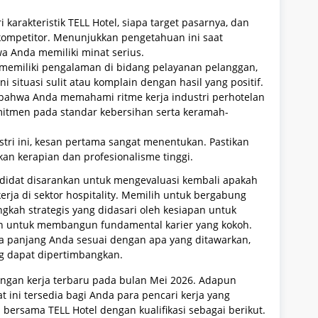
karakteristik TELL Hotel, siapa target pasarnya, dan
mpetitor. Menunjukkan pengetahuan ini saat
 Anda memiliki minat serius.
 memiliki pengalaman di bidang pelayanan pelanggan,
ituasi sulit atau komplain dengan hasil yang positif.
n bahwa Anda memahami ritme kerja industri perhotelan
mitmen pada standar kebersihan serta keramah-
tri ini, kesan pertama sangat menentukan. Pastikan
an kerapian dan profesionalisme tinggi.
ndidat disarankan untuk mengevaluasi kembali apakah
erja di sektor hospitality. Memilih untuk bergabung
gkah strategis yang didasari oleh kesiapan untuk
n untuk membangun fundamental karier yang kokoh.
ka panjang Anda sesuai dengan apa yang ditawarkan,
g dapat dipertimbangkan.
ongan kerja terbaru pada bulan Mei 2026. Adapun
t ini tersedia bagi Anda para pencari kerja yang
bersama TELL Hotel dengan kualifikasi sebagai berikut.