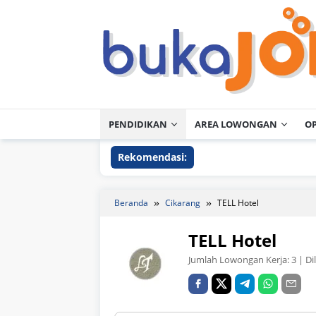
Loncat
ke
konten
PENDIDIKAN
AREA LOWONGAN
O
Rekomendasi:
Beranda
Cikarang
TELL Hotel
TELL Hotel
Jumlah Lowongan Kerja:
3
| Di