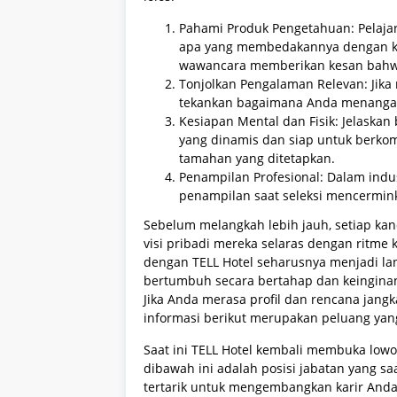
Pahami Produk Pengetahuan: Pelajari 
apa yang membedakannya dengan ko
wawancara memberikan kesan bahwa
Tonjolkan Pengalaman Relevan: Jika
tekankan bagaimana Anda menangani s
Kesiapan Mental dan Fisik: Jelaska
yang dinamis dan siap untuk berko
tamahan yang ditetapkan.
Penampilan Profesional: Dalam indus
penampilan saat seleksi mencermink
Sebelum melangkah lebih jauh, setiap ka
visi pribadi mereka selaras dengan ritme k
dengan TELL Hotel seharusnya menjadi lan
bertumbuh secara bertahap dan keingina
Jika Anda merasa profil dan rencana jang
informasi berikut merupakan peluang yan
Saat ini TELL Hotel kembali membuka low
dibawah ini adalah posisi jabatan yang saa
tertarik untuk mengembangkan karir Anda 