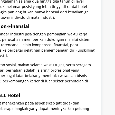
Pengalaman selama dua hingga tiga tahun di level
k melamar posisi yang lebih tinggi di rantai hotel
angka panjang bukan hanya berasal dari kenaikan gaji
i tawar individu di mata industri.
on-Finansial
tandar industri jasa dengan pembagian waktu kerja
ktu, perusahaan memberikan dukungan melalui sistem
 terencana. Selain kompensasi finansial, para
s ke berbagai pelatihan pengembangan diri (upskilling)
stri.
an sosial, makan selama waktu tugas, serta seragam
ari perhatian adalah jejaring profesional yang
i berbagai latar belakang membuka wawasan bisnis
gi perkembangan karier di luar sektor perhotelan di
TELL Hotel
gat menekankan pada aspek sikap (attitude) dan
eberapa langkah yang dapat meningkatkan peluang