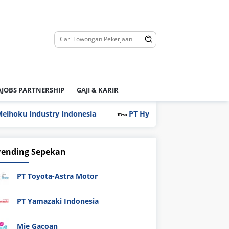
JOBS PARTNERSHIP
GAJI & KARIR
stry Indonesia
PT Hyundai Glovis Indonesia
PT
rending Sepekan
PT Toyota-Astra Motor
PT Yamazaki Indonesia
Mie Gacoan