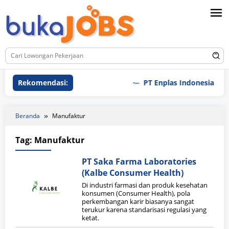
Loncat
ke
konten
Rekomendasi:
PT Enplas Indonesia
Beranda
Manufaktur
Tag:
Manufaktur
PT Saka Farma Laboratories
(Kalbe Consumer Health)
Di industri farmasi dan produk kesehatan
konsumen (Consumer Health), pola
perkembangan karir biasanya sangat
terukur karena standarisasi regulasi yang
ketat.