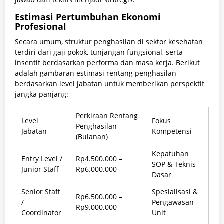
Estimasi Pertumbuhan Ekonomi
Profesional
Secara umum, struktur penghasilan di sektor kesehatan
terdiri dari gaji pokok, tunjangan fungsional, serta
insentif berdasarkan performa dan masa kerja. Berikut
adalah gambaran estimasi rentang penghasilan
berdasarkan level jabatan untuk memberikan perspektif
jangka panjang:
Perkiraan Rentang
Level
Fokus
Penghasilan
Jabatan
Kompetensi
(Bulanan)
Kepatuhan
Entry Level /
Rp4.500.000 –
SOP & Teknis
Junior Staff
Rp6.000.000
Dasar
Senior Staff
Spesialisasi &
Rp6.500.000 –
/
Pengawasan
Rp9.000.000
Coordinator
Unit