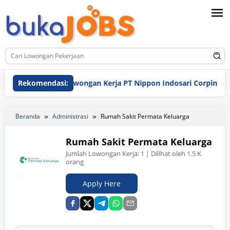
Loncat
ke
konten
Rekomendasi:
Lowongan Kerja PT Nippon Indosari Corpindo Tbk. B
Beranda
Administrasi
Rumah Sakit Permata Keluarga
Rumah Sakit Permata Keluarga
Jumlah Lowongan Kerja:
1
| Dilihat oleh 1.5 K
orang
Apply Here