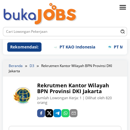
Loncat
ke
konten
Rekomendasi:
PT KAO Indonesia
PT Meihoku
Beranda
D3
Rekrutmen Kantor Wilayah BPN Provinsi DKI
Jakarta
Rekrutmen Kantor Wilayah
BPN Provinsi DKI Jakarta
Jumlah Lowongan Kerja:
1
| Dilihat oleh 820
orang