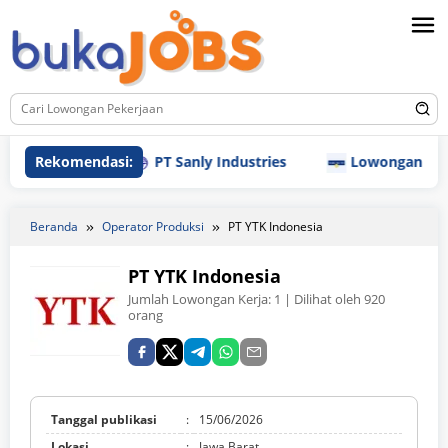
Loncat
ke
konten
Rekomendasi:
PT Sanly Industries
Lowongan Kerja PT N
Beranda
Operator Produksi
PT YTK Indonesia
PT YTK Indonesia
Jumlah Lowongan Kerja:
1
| Dilihat oleh 920
orang
Tanggal publikasi
:
15/06/2026
Lokasi
:
Jawa Barat