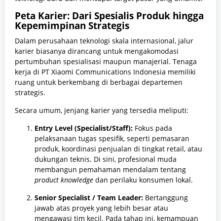
Peta Karier: Dari Spesialis Produk hingga
Kepemimpinan Strategis
Dalam perusahaan teknologi skala internasional,
jalur
karier biasanya dirancang untuk mengakomodasi
pertumbuhan spesialisasi maupun manajerial.
Tenaga
kerja di PT Xiaomi Communications Indonesia memiliki
ruang untuk berkembang di berbagai departemen
strategis.
Secara umum,
jenjang karier yang tersedia meliputi:
Entry Level (Specialist/Staff):
Fokus pada
pelaksanaan tugas spesifik,
seperti pemasaran
produk,
koordinasi penjualan di tingkat retail,
atau
dukungan teknis.
Di sini,
profesional muda
membangun pemahaman mendalam tentang
product knowledge
dan perilaku konsumen lokal.
Senior Specialist / Team Leader:
Bertanggung
jawab atas proyek yang lebih besar atau
mengawasi tim kecil.
Pada tahap ini,
kemampuan