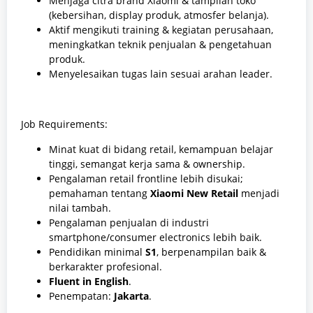
Menjaga citra brand Xiaomi & tampilan toko
(kebersihan, display produk, atmosfer belanja).
Aktif mengikuti training & kegiatan perusahaan,
meningkatkan teknik penjualan & pengetahuan
produk.
Menyelesaikan tugas lain sesuai arahan leader.
Job Requirements:
Minat kuat di bidang retail, kemampuan belajar
tinggi, semangat kerja sama & ownership.
Pengalaman retail frontline lebih disukai;
pemahaman tentang
Xiaomi New Retail
menjadi
nilai tambah.
Pengalaman penjualan di industri
smartphone/consumer electronics lebih baik.
Pendidikan minimal
S1
, berpenampilan baik &
berkarakter profesional.
Fluent in English
.
Penempatan:
Jakarta
.