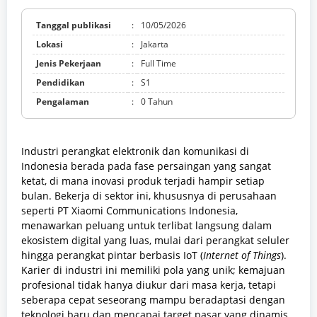
Tanggal publikasi
:
10/05/2026
Lokasi
:
Jakarta
Jenis Pekerjaan
:
Full Time
Pendidikan
:
S1
Pengalaman
:
0 Tahun
Industri perangkat elektronik dan komunikasi di
Indonesia berada pada fase persaingan yang sangat
ketat,
di mana inovasi produk terjadi hampir setiap
bulan.
Bekerja di sektor ini,
khususnya di perusahaan
seperti PT Xiaomi Communications Indonesia,
menawarkan peluang untuk terlibat langsung dalam
ekosistem digital yang luas,
mulai dari perangkat seluler
hingga perangkat pintar berbasis IoT (
Internet of Things
).
Karier di industri ini memiliki pola yang unik; kemajuan
profesional tidak hanya diukur dari masa kerja,
tetapi
seberapa cepat seseorang mampu beradaptasi dengan
teknologi baru dan mencapai target pasar yang dinamis.