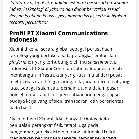
Catatan: Angka di atas adalah estimasi berdasarkan standar
industri teknologi di Jakarta dan dapat bervariasi sesuai
dengan keahlian khusus, pengalaman kerja, serta kebijakan
terbaru perusahaan.
Profil PT Xiaomi Communications
Indonesia
Xiaomi dikenal secara global sebagai perusahaan
teknologi yang berfokus pada perangkat pintar dan
platform
IoT yang terhubung oleh inti
smartphone
.
Di
Indonesia,
PT Xiaomi Communications Indonesia telah
membangun infrastruktur yang kuat,
mulai dari pusat
riset pemasaran hingga jaringan layanan purna jual yang
luas.
Sebagai salah satu pemain utama dalam pasar
ponsel pintar tanah air,
perusahaan ini mengadopsi
budaya kerja yang efisien,
transparan,
dan berorientasi
pada hasil.
Skala industri Xiaomi tidak hanya terbatas pada
penjualan perangkat fisik,
tetapi juga pada
pengembangan ekosistem perangkat lunak.
Hal ini
menjadikan perusahaan sebagai tempat kerja yang