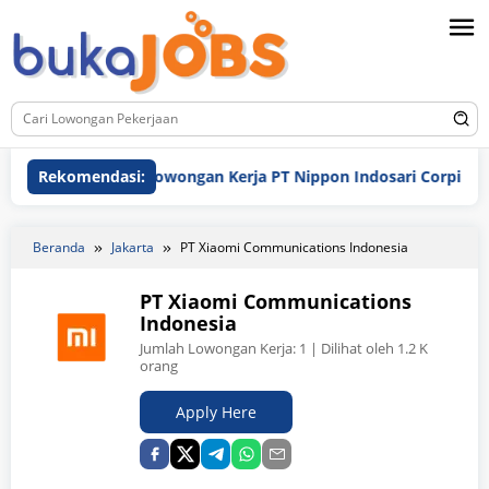
Loncat
ke
konten
Rekomendasi:
Lowongan Kerja PT Nippon Indosari Corpindo Tbk.
Beranda
Jakarta
PT Xiaomi Communications Indonesia
PT Xiaomi Communications
Indonesia
Jumlah Lowongan Kerja:
1
| Dilihat oleh 1.2 K
orang
Apply Here