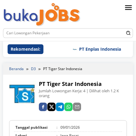
Loncat
ke
konten
Rekomendasi:
PT Enplas Indonesia
P
Beranda
D3
PT Tiger Star Indonesia
PT Tiger Star Indonesia
Jumlah Lowongan Kerja:
4
| Dilihat oleh 1.2 K
orang
Tanggal publikasi
:
09/01/2026
Lokasi
:
Jawa Barat