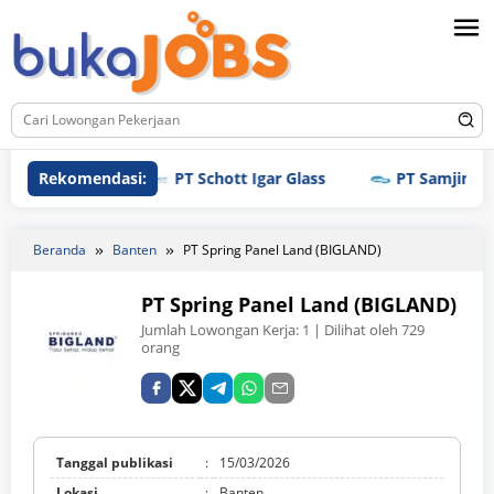
Loncat
ke
konten
Rekomendasi:
PT Schott Igar Glass
PT Samjin Brothre
Beranda
Banten
PT Spring Panel Land (BIGLAND)
PT Spring Panel Land (BIGLAND)
Jumlah Lowongan Kerja:
1
| Dilihat oleh 729
orang
Tanggal publikasi
:
15/03/2026
Lokasi
:
Banten