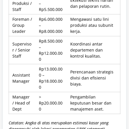
Eksekusi teknis harian
Produksi /
–
dan pelaporan rutin.
Staff
Rp5.500.000
Foreman /
Rp6.000.000
Mengawasi satu lini
Group
–
produksi atau subunit
Leader
Rp8.000.000
kerja.
Rp8.500.000
Superviso
Koordinasi antar
–
r / Senior
departemen dan
Rp12.000.00
Staff
kontrol kualitas.
0
Rp13.000.00
Perencanaan strategis
Assistant
0 –
divisi dan efisiensi
Manager
Rp18.000.00
biaya.
0
Manager
>
Pengambilan
/ Head of
Rp20.000.00
keputusan besar dan
Dept
0
manajemen aset.
Catatan: Angka di atas merupakan estimasi kasar yang
dipengaruhi oleh lokasi penempatan (UMK setempat),