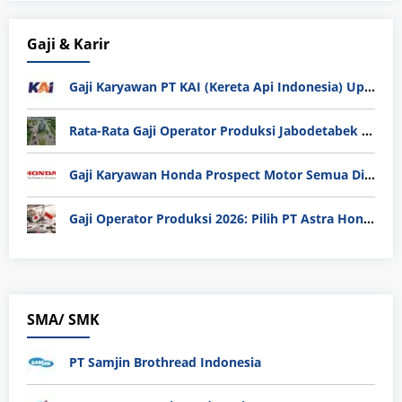
Gaji & Karir
Gaji Karyawan PT KAI (Kereta Api Indonesia) Update 2025
Rata-Rata Gaji Operator Produksi Jabodetabek 2025: Bedah Tuntas UMK, Lemburan, dan Realita Hidup Buruh
Gaji Karyawan Honda Prospect Motor Semua Divisi
Gaji Operator Produksi 2026: Pilih PT Astra Honda Motor (AHM) atau Manufaktur di Jepang?
SMA/ SMK
PT Samjin Brothread Indonesia