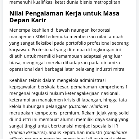
memenuhi kualifikasi ketat dunia bisnis metropolitan.
Nilai Pengalaman Kerja untuk Masa
Depan Karir
Menempa keahlian di bawah naungan korporasi
manajemen SDM terkemuka memberikan nilai tambah
yang sangat fleksibel pada portofolio profesional seorang
karyawan. Profesional yang ditempa di lingkungan ini
dilatih untuk memiliki kemampuan adaptasi yang luar
biasa, mengingat mereka dihadapkan pada dinamika
operasional dari berbagai latar belakang industri mitra.
Keahlian teknis dalam mengelola administrasi
kepegawaian berskala besar, pemahaman komprehensif
mengenai regulasi hukum ketenagakerjaan nasional,
keterampilan manajemen krisis di lapangan, hingga tata
kelola hubungan pelanggan (
customer relations
)
merupakan kompetensi premium. Rekam jejak yang solid
di industri ini membuat alumni memiliki daya saing yang
sangat tinggi untuk bertransisi menjadi spesialis HR
(
Human Resources
), analis kepatuhan industri (
compliance
officer
), maupun manajer operasional di berbagai sektor