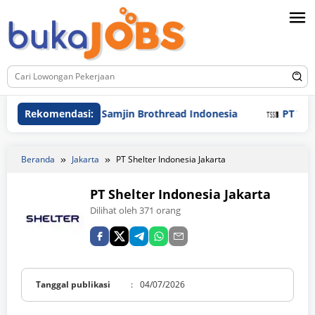
Loncat
ke
konten
Rekomendasi:
PT Samjin Brothread Indonesia
PT Techno In
Beranda
Jakarta
PT Shelter Indonesia Jakarta
PT Shelter Indonesia Jakarta
Dilihat oleh 371 orang
Tanggal publikasi
:
04/07/2026