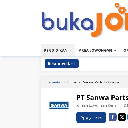
Loncat
ke
konten
PENDIDIKAN
AREA LOWONGAN
O
Rekomendasi:
Beranda
D3
PT Sanwa Parts Indonesia
PT Sanwa Parts
Jumlah Lowongan Kerja:
1
| Di
Apply Here