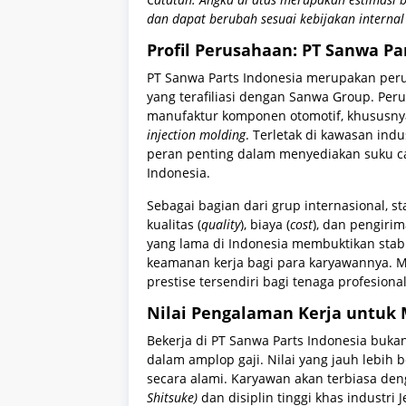
dan dapat berubah sesuai kebijakan internal
Profil Perusahaan: PT Sanwa Pa
PT Sanwa Parts Indonesia merupakan per
yang terafiliasi dengan Sanwa Group. Pe
manufaktur komponen otomotif, khususnya
injection molding
. Terletak di kawasan indu
peran penting dalam menyediakan suku ca
Indonesia.
Sebagai bagian dari grup internasional, 
kualitas (
quality
), biaya (
cost
), dan pengirim
yang lama di Indonesia membuktikan stabi
keamanan kerja bagi para karyawannya. Me
prestise tersendiri bagi tenaga profesiona
Nilai Pengalaman Kerja untuk
Bekerja di PT Sanwa Parts Indonesia buka
dalam amplop gaji. Nilai yang jauh lebih 
secara alami. Karyawan akan terbiasa de
Shitsuke)
dan disiplin tinggi khas industri 