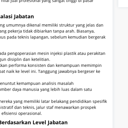
ilai jual profesional yang sangat tinggi di pasar
alasi Jabatan
ang umumnya dikenal memiliki struktur yang jelas dan
ang pekerja tidak dibiarkan tanpa arah. Biasanya,
fokus pada teknis lapangan, sebelum kemudian bergerak
pada pengoperasian mesin injeksi plastik atau perakitan
n disiplin dan ketelitian.
ukkan performa konsisten dan kemampuan memimpin
pat naik ke level ini. Tanggung jawabnya bergeser ke
i menuntut kemampuan analisis masalah
umber daya manusia yang lebih luas dalam satu
mereka yang memiliki latar belakang pendidikan spesifik
tratif dan teknis, jalur staf menawarkan prospek
i efisiensi operasional.
Berdasarkan Level Jabatan