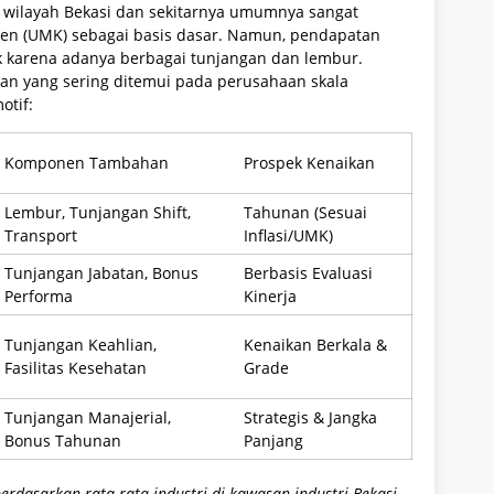
i wilayah Bekasi dan sekitarnya umumnya sangat
n (UMK) sebagai basis dasar. Namun, pendapatan
kok karena adanya berbagai tunjangan dan lembur.
ilan yang sering ditemui pada perusahaan skala
otif:
Komponen Tambahan
Prospek Kenaikan
Lembur, Tunjangan Shift,
Tahunan (Sesuai
Transport
Inflasi/UMK)
Tunjangan Jabatan, Bonus
Berbasis Evaluasi
Performa
Kinerja
Tunjangan Keahlian,
Kenaikan Berkala &
Fasilitas Kesehatan
Grade
Tunjangan Manajerial,
Strategis & Jangka
Bonus Tahunan
Panjang
erdasarkan rata-rata industri di kawasan industri Bekasi