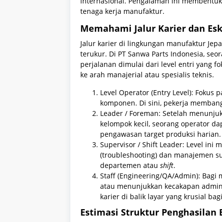
internasional. Pengalaman ini membentuk n
tenaga kerja manufaktur.
Memahami Jalur Karier dan Esk
Jalur karier di lingkungan manufaktur Jep
terukur. Di PT Sanwa Parts Indonesia, seor
perjalanan dimulai dari level entri yang 
ke arah manajerial atau spesialis teknis.
Level Operator (Entry Level): Fokus 
komponen. Di sini, pekerja membangu
Leader / Foreman: Setelah menunj
kelompok kecil, seorang operator da
pengawasan target produksi harian.
Supervisor / Shift Leader: Level in
(troubleshooting) dan manajemen s
departemen atau
shift
.
Staff (Engineering/QA/Admin): Bagi 
atau menunjukkan kecakapan adminis
karier di balik layar yang krusial bag
Estimasi Struktur Penghasilan 