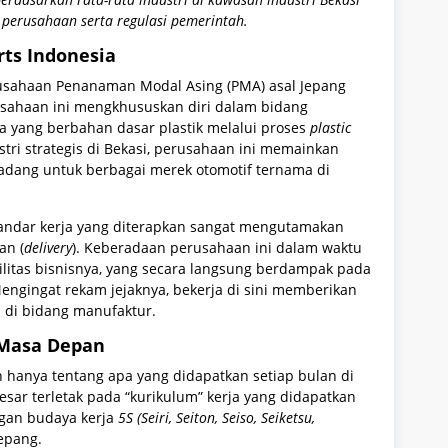
 perusahaan serta regulasi pemerintah.
rts Indonesia
usahaan Penanaman Modal Asing (PMA) asal Jepang
rusahaan ini mengkhususkan diri dalam bidang
 yang berbahan dasar plastik melalui proses
plastic
stri strategis di Bekasi, perusahaan ini memainkan
dang untuk berbagai merek otomotif ternama di
standar kerja yang diterapkan sangat mengutamakan
an (
delivery
). Keberadaan perusahaan ini dalam waktu
litas bisnisnya, yang secara langsung berdampak pada
ngingat rekam jejaknya, bekerja di sini memberikan
l di bidang manufaktur.
 Masa Depan
n hanya tentang apa yang didapatkan setiap bulan di
besar terletak pada “kurikulum” kerja yang didapatkan
ngan budaya kerja
5S (Seiri, Seiton, Seiso, Seiketsu,
Jepang.