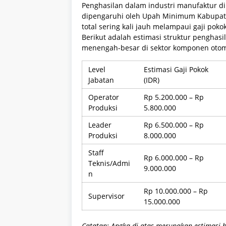
Penghasilan dalam industri manufaktur d
dipengaruhi oleh Upah Minimum Kabupate
total sering kali jauh melampaui gaji po
Berikut adalah estimasi struktur penghas
menengah-besar di sektor komponen otom
Level
Estimasi Gaji Pokok
Jabatan
(IDR)
Operator
Rp 5.200.000 – Rp
Produksi
5.800.000
Leader
Rp 6.500.000 – Rp
Produksi
8.000.000
Staff
Rp 6.000.000 – Rp
Teknis/Admi
9.000.000
n
Rp 10.000.000 – Rp
Supervisor
15.000.000
Catatan: Angka di atas merupakan estimasi b