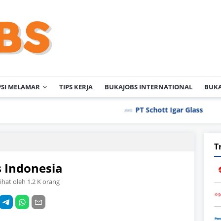
PSI MELAMAR
TIPS KERJA
BUKAJOBS INTERNATIONAL
BUKA
PT Schott Igar Glass
PT Samj
T
 Indonesia
lihat oleh 1.2 K orang