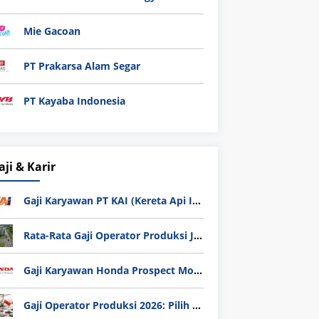
Mie Gacoan
PT Prakarsa Alam Segar
PT Kayaba Indonesia
aji & Karir
Gaji Karyawan PT KAI (Kereta Api Indonesia) Update 2025
Rata-Rata Gaji Operator Produksi Jabodetabek 2025: Bedah Tuntas UMK, Lemburan, dan Realita Hidup Buruh
Gaji Karyawan Honda Prospect Motor Semua Divisi
Gaji Operator Produksi 2026: Pilih PT Astra Honda Motor (AHM) atau Manufaktur di Jepang?