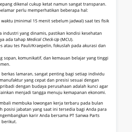
Jepang dikenal cukup ketat namun sangat transparan.
pelamar perlu memperhatikan beberapa hal:
 waktu (minimal 15 menit sebelum jadwal) saat tes fisik
a industri yang dinamis, pastikan kondisi kesehatan
nya ada tahap
Medical Check-Up
(MCU).
es atau tes Pauli/Kraepelin, fokuslah pada akurasi dan
ng sopan, komunikatif, dan kemauan belajar yang tinggi
emen.
rkas lamaran, sangat penting bagi setiap individu
anufaktur yang cepat dan presisi sesuai dengan
 pribadi dengan budaya perusahaan adalah kunci agar
melainkan menjadi tangga menuju kemapanan ekonomi.
kembali membuka lowongan kerja terbaru pada bulan
 posisi jabatan yang saat ini tersedia bagi Anda para
mengembangkan karir Anda bersama PT Sanwa Parts
 berikut.