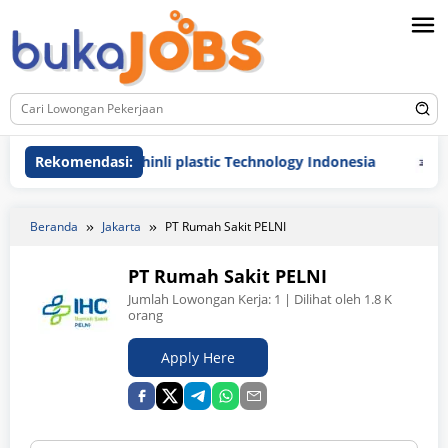
Loncat
ke
konten
Rekomendasi:
PT Chinli plastic Technology Indonesia
PT Mult
Beranda
Jakarta
PT Rumah Sakit PELNI
PT Rumah Sakit PELNI
Jumlah Lowongan Kerja:
1
| Dilihat oleh 1.8 K
orang
Apply Here