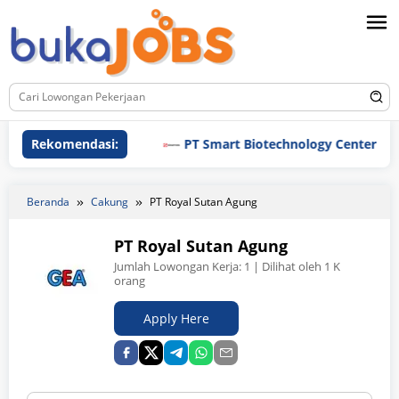
Loncat
ke
konten
Rekomendasi:
PT Smart Biotechnology Center
Beranda
Cakung
PT Royal Sutan Agung
PT Royal Sutan Agung
Jumlah Lowongan Kerja:
1
| Dilihat oleh 1 K
orang
Apply Here