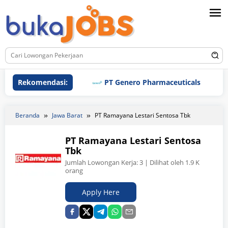
Loncat
ke
konten
Rekomendasi:
PT Genero Pharmaceuticals
PT
Beranda
Jawa Barat
PT Ramayana Lestari Sentosa Tbk
PT Ramayana Lestari Sentosa
Tbk
Jumlah Lowongan Kerja:
3
| Dilihat oleh 1.9 K
orang
Apply Here