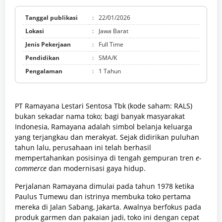
Tanggal publikasi
:
22/01/2026
Lokasi
:
Jawa Barat
Jenis Pekerjaan
:
Full Time
Pendidikan
:
SMA/K
Pengalaman
:
1 Tahun
PT Ramayana Lestari Sentosa Tbk (kode saham: RALS)
bukan sekadar nama toko; bagi banyak masyarakat
Indonesia, Ramayana adalah simbol belanja keluarga
yang terjangkau dan merakyat. Sejak didirikan puluhan
tahun lalu, perusahaan ini telah berhasil
mempertahankan posisinya di tengah gempuran tren
e-
commerce
dan modernisasi gaya hidup.
Perjalanan Ramayana dimulai pada tahun 1978 ketika
Paulus Tumewu dan istrinya membuka toko pertama
mereka di Jalan Sabang, Jakarta. Awalnya berfokus pada
produk garmen dan pakaian jadi, toko ini dengan cepat