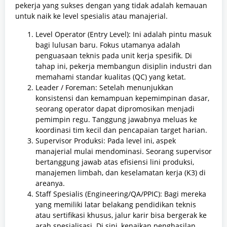
pekerja yang sukses dengan yang tidak adalah kemauan
untuk naik ke level spesialis atau manajerial.
Level Operator (Entry Level): Ini adalah pintu masuk
bagi lulusan baru. Fokus utamanya adalah
penguasaan teknis pada unit kerja spesifik. Di
tahap ini, pekerja membangun disiplin industri dan
memahami standar kualitas (QC) yang ketat.
Leader / Foreman: Setelah menunjukkan
konsistensi dan kemampuan kepemimpinan dasar,
seorang operator dapat dipromosikan menjadi
pemimpin regu. Tanggung jawabnya meluas ke
koordinasi tim kecil dan pencapaian target harian.
Supervisor Produksi: Pada level ini, aspek
manajerial mulai mendominasi. Seorang supervisor
bertanggung jawab atas efisiensi lini produksi,
manajemen limbah, dan keselamatan kerja (K3) di
areanya.
Staff Spesialis (Engineering/QA/PPIC): Bagi mereka
yang memiliki latar belakang pendidikan teknis
atau sertifikasi khusus, jalur karir bisa bergerak ke
arah spesialisasi. Di sini, kenaikan penghasilan