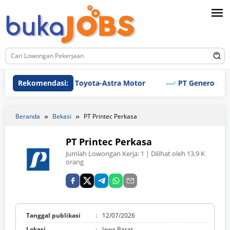
Loncat
ke
konten
Rekomendasi:
PT Toyota-Astra Motor
PT Genero Pharmace
Beranda
Bekasi
PT Printec Perkasa
PT Printec Perkasa
Jumlah Lowongan Kerja:
1
| Dilihat oleh 13.9 K
orang
Tanggal publikasi
:
12/07/2026
Lokasi
:
Jawa Barat