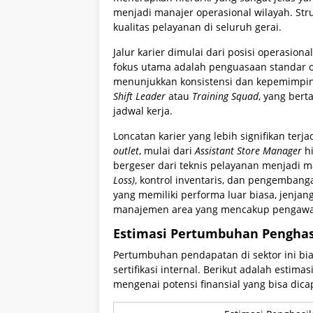
menjadi manajer operasional wilayah. Str
kualitas pelayanan di seluruh gerai.
Jalur karier dimulai dari posisi operasiona
fokus utama adalah penguasaan standar op
menunjukkan konsistensi dan kepemimpin
Shift Leader
atau
Training Squad
, yang ber
jadwal kerja.
Loncatan karier yang lebih signifikan ter
outlet
, mulai dari
Assistant Store Manager
h
bergeser dari teknis pelayanan menjadi 
Loss)
, kontrol inventaris, dan pengembang
yang memiliki performa luar biasa, jenjan
manajemen area yang mencakup pengawasa
Estimasi Pertumbuhan Penghas
Pertumbuhan pendapatan di sektor ini bi
sertifikasi internal. Berikut adalah esti
mengenai potensi finansial yang bisa dica