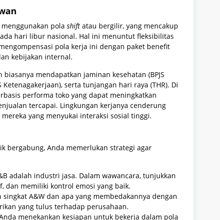
awan
ya menggunakan pola
shift
atau bergilir, yang mencakup
da hari libur nasional. Hal ini menuntut fleksibilitas
 mengompensasi pola kerja ini dengan paket benefit
an kebijakan internal.
wan biasanya mendapatkan jaminan kesehatan (BPJS
 Ketenagakerjaan), serta tunjangan hari raya (THR). Di
erbasis performa toko yang dapat meningkatkan
penjualan tercapai. Lingkungan kerjanya cenderung
 mereka yang menyukai interaksi sosial tinggi.
ik bergabung, Anda memerlukan strategi agar
F&B adalah industri jasa. Dalam wawancara, tunjukkan
, dan memiliki kontrol emosi yang baik.
h singkat A&W dan apa yang membedakannya dengan
arikan yang tulus terhadap perusahaan.
n Anda menekankan kesiapan untuk bekerja dalam pola