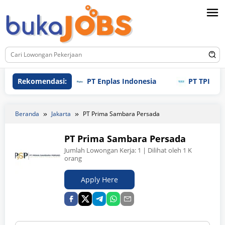
Loncat
ke
konten
Rekomendasi:
PT Enplas Indonesia
PT TPI Manufac
Beranda
Jakarta
PT Prima Sambara Persada
PT Prima Sambara Persada
Jumlah Lowongan Kerja:
1
| Dilihat oleh 1 K
orang
Apply Here