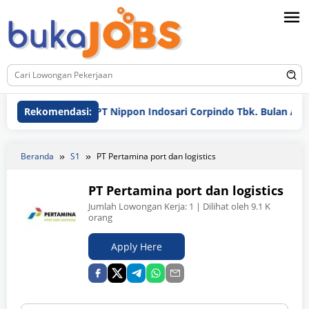
Loncat
ke
konten
ongan Kerja PT Nippon Indosari Corpindo Tbk. Bulan Agustus 2
Rekomendasi:
Beranda
S1
PT Pertamina port dan logistics
PT Pertamina port dan logistics
Jumlah Lowongan Kerja:
1
| Dilihat oleh 9.1 K
orang
Apply Here