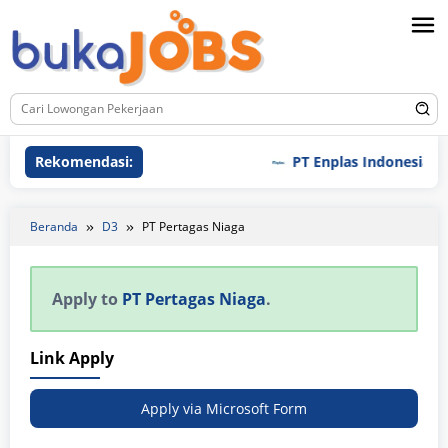
Loncat
ke
konten
Rekomendasi:
PT Enplas Indonesia
Beranda
D3
PT Pertagas Niaga
Apply to
PT Pertagas Niaga
.
Link Apply
Apply via Microsoft Form