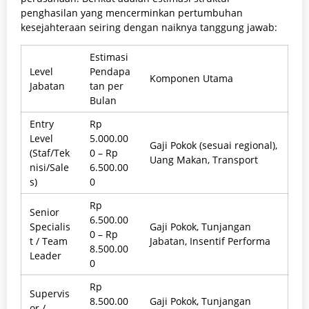
penghasilan yang mencerminkan pertumbuhan
kesejahteraan seiring dengan naiknya tanggung jawab:
Estimasi
Level
Pendapa
Komponen Utama
Jabatan
tan per
Bulan
Entry
Rp
Level
5.000.00
Gaji Pokok (sesuai regional),
(Staf/Tek
0 – Rp
Uang Makan, Transport
nisi/Sale
6.500.00
s)
0
Rp
Senior
6.500.00
Specialis
Gaji Pokok, Tunjangan
0 – Rp
t / Team
Jabatan, Insentif Performa
8.500.00
Leader
0
Rp
Supervis
8.500.00
Gaji Pokok, Tunjangan
or /