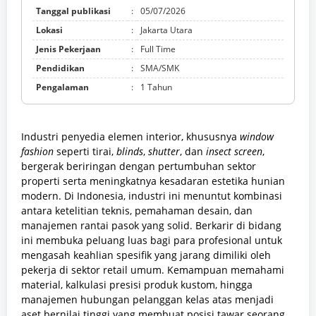
Tanggal publikasi
:
05/07/2026
Lokasi
:
Jakarta Utara
Jenis Pekerjaan
:
Full Time
Pendidikan
:
SMA/SMK
Pengalaman
:
1 Tahun
Industri penyedia elemen interior, khususnya
window
fashion
seperti tirai,
blinds
,
shutter
, dan
insect screen
,
bergerak beriringan dengan pertumbuhan sektor
properti serta meningkatnya kesadaran estetika hunian
modern. Di Indonesia, industri ini menuntut kombinasi
antara ketelitian teknis, pemahaman desain, dan
manajemen rantai pasok yang solid. Berkarir di bidang
ini membuka peluang luas bagi para profesional untuk
mengasah keahlian spesifik yang jarang dimiliki oleh
pekerja di sektor retail umum. Kemampuan memahami
material, kalkulasi presisi produk kustom, hingga
manajemen hubungan pelanggan kelas atas menjadi
aset bernilai tinggi yang membuat posisi tawar seorang