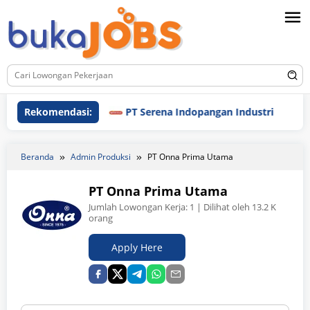
Loncat
ke
konten
Rekomendasi:
PT Serena Indopangan Industri
PT P
Beranda
Admin Produksi
PT Onna Prima Utama
PT Onna Prima Utama
Jumlah Lowongan Kerja:
1
| Dilihat oleh 13.2 K
orang
Apply Here