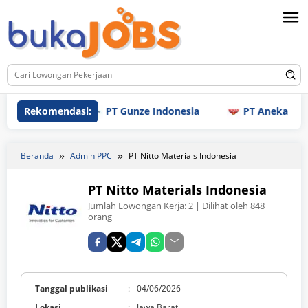
Loncat
ke
konten
Rekomendasi:
PT Gunze Indonesia
PT Aneka Mitra Gem
Beranda
Admin PPC
PT Nitto Materials Indonesia
PT Nitto Materials Indonesia
Jumlah Lowongan Kerja:
2
| Dilihat oleh 848
orang
Tanggal publikasi
:
04/06/2026
Lokasi
:
Jawa Barat