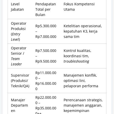
Level
Pendapatan
Fokus Kompetensi
Jabatan
Total per
Utama
Bulan
Operator
Rp5.300.000
Ketelitian operasional,
Produksi
–
kepatuhan K3, kerja
(
Entry
Rp7.000.000
sama tim
Level
)
Operator
Rp7.500.000
Kontrol kualitas,
Senior /
–
koordinasi tim,
Team
Rp9.500.000
troubleshooting
Leader
Rp11.000.00
Supervisor
Manajemen konflik,
0 –
(Produksi/
optimasi lini,
Rp16.000.00
Teknik/QA)
pelaporan performa
0
Rp22.000.00
Manajer
Perencanaan strategis,
0 –
Departem
manajemen anggaran,
Rp35.000.00
en
kepemimpinan
0++