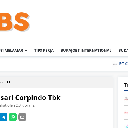
PSI MELAMAR
TIPS KERJA
BUKAJOBS INTERNATIONAL
BUKA
PT Cisindo Indo
ndo Tbk
T
sari Corpindo Tbk
lihat oleh 2.3 K orang