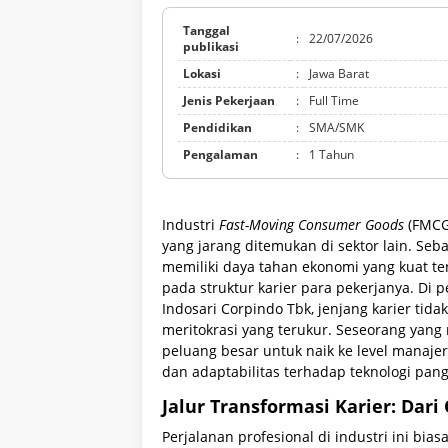
Tanggal
:
22/07/2026
publikasi
Lokasi
:
Jawa Barat
Jenis Pekerjaan
:
Full Time
Pendidikan
:
SMA/SMK
Pengalaman
:
1 Tahun
Industri
Fast-Moving Consumer Goods
(FMCG)
yang jarang ditemukan di sektor lain. Se
memiliki daya tahan ekonomi yang kuat ter
pada struktur karier para pekerjanya. Di
Indosari Corpindo Tbk, jenjang karier tida
meritokrasi yang terukur. Seseorang yang 
peluang besar untuk naik ke level manaj
dan adaptabilitas terhadap teknologi pa
Jalur Transformasi Karier: Dar
Perjalanan profesional di industri ini bias