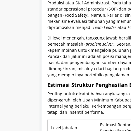
Produksi atau Staf Administrasi. Pada tah
standar operasional prosedur (SOP) da
pangan (Food Safety). Namun, karier di sin
mekanisme evaluasi tahunan yang memung
dipromosikan menjadi
Team Leader
atau
F
Di level menengah, tanggung jawab berali
pemecah masalah (
problem solver
). Seora
kepemimpinan untuk mengelola puluhan per
Puncak dari jalur ini adalah posisi manajer
pasok, dan pengembangan sumber daya m
dimungkinkan, misalnya dari bagian prod
yang memperkaya portofolio pengalaman 
Estimasi Struktur Penghasilan 
Penting untuk dicatat bahwa angka-angka 
dipengaruhi oleh Upah Minimum Kabupaten/
internal yang berlaku. Perkembangan pen
tetap, dan insentif performa.
Estimasi Renta
Level Jabatan
Penghasilan (Rp