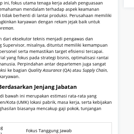
ap ini, fokus utama tenaga kerja adalah penguasaan
n pemahaman mendalam terhadap aspek keamanan
i tidak berhenti di lantai produksi. Perusahaan memiliki
kinkan karyawan dengan rekam jejak baik untuk
oreman
.
h dari eksekutor teknis menjadi pengawas dan
ng Supervisor, misalnya, dituntut memiliki kemampuan
sonel serta memastikan target efisiensi tercapai.
ial yang fokus pada strategi bisnis, optimalisasi rantai
anusia. Perpindahan antar departemen juga sangat
uksi ke bagian
Quality Assurance
(QA) atau
Supply Chain
,
karyawan.
Berdasarkan Jenjang Jabatan
di bawah ini merupakan estimasi rata-rata yang
Kota (UMK) lokasi pabrik, masa kerja, serta kebijakan
ghasilan biasanya mencakup gaji pokok, tunjangan
ng
Fokus Tanggung Jawab
)