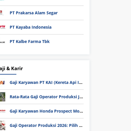
PT Prakarsa Alam Segar
PT Kayaba Indonesia
PT Kalbe Farma Tbk
aji & Karir
Gaji Karyawan PT KAI (Kereta Api Indonesia) Update 2025
Rata-Rata Gaji Operator Produksi Jabodetabek 2025: Bedah Tuntas UMK, Lemburan, dan Realita Hidup Buruh
Gaji Karyawan Honda Prospect Motor Semua Divisi
Gaji Operator Produksi 2026: Pilih PT Astra Honda Motor (AHM) atau Manufaktur di Jepang?