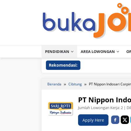
Loncat
ke
konten
PENDIDIKAN
AREA LOWONGAN
O
Rekomendasi:
Beranda
Cibitung
PT Nippon Indosari Corpi
PT Nippon Indo
Jumlah Lowongan Kerja:
2
| Di
Apply Here