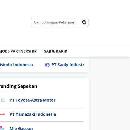
JOBS PARTNERSHIP
GAJI & KARIR
nesia
PT Sanly Industries
Lowongan Kerja PT Nip
rending Sepekan
PT Toyota-Astra Motor
PT Yamazaki Indonesia
Mie Gacoan