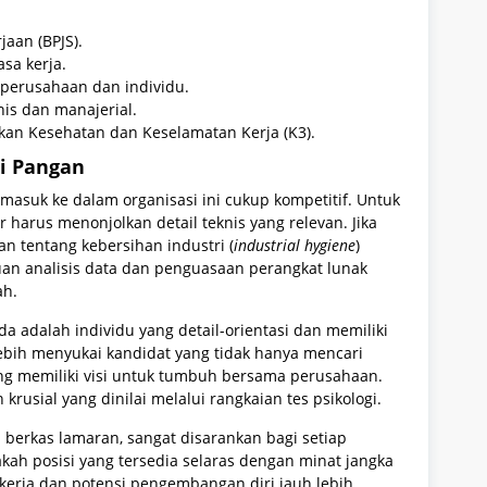
aan (BPJS).
sa kerja.
 perusahaan dan individu.
is dan manajerial.
an Kesehatan dan Keselamatan Kerja (K3).
ri Pangan
masuk ke dalam organisasi ini cukup kompetitif. Untuk
 harus menonjolkan detail teknis yang relevan. Jika
n tentang kebersihan industri (
industrial hygiene
)
puan analisis data dan penguasaan perangkat lunak
ah.
a adalah individu yang detail-orientasi dan memiliki
lebih menyukai kandidat yang tidak hanya mencari
yang memiliki visi untuk tumbuh bersama perusahaan.
krusial yang dinilai melalui rangkaian tes psikologi.
erkas lamaran, sangat disarankan bagi setiap
pakah posisi yang tersedia selaras dengan minat jangka
kerja dan potensi pengembangan diri jauh lebih