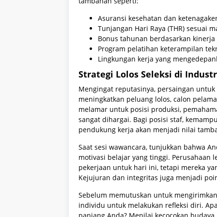
tambahan seperti:
Asuransi kesehatan dan ketenagakerj
Tunjangan Hari Raya (THR) sesuai ma
Bonus tahunan berdasarkan kinerja
Program pelatihan keterampilan tekn
Lingkungan kerja yang mengedepank
Strategi Lolos Seleksi di Indust
Mengingat reputasinya, persaingan untuk 
meningkatkan peluang lolos, calon pelamar
melamar untuk posisi produksi, pemahama
sangat dihargai. Bagi posisi staf, kemam
pendukung kerja akan menjadi nilai tamb
Saat sesi wawancara, tunjukkan bahwa And
motivasi belajar yang tinggi. Perusahaan 
pekerjaan untuk hari ini, tetapi mereka 
Kejujuran dan integritas juga menjadi poin 
Sebelum memutuskan untuk mengirimkan b
individu untuk melakukan refleksi diri. A
panjang Anda? Menilai kecocokan budaya 