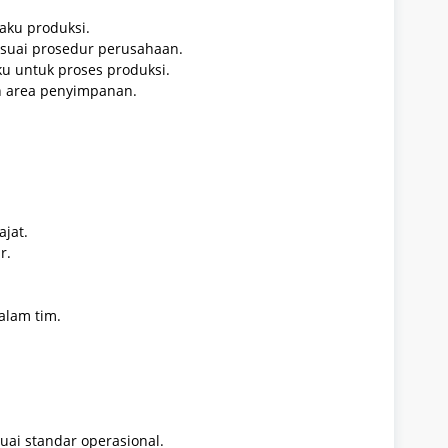
ku produksi.
suai prosedur perusahaan.
u untuk proses produksi.
n area penyimpanan.
jat.
r.
alam tim.
ai standar operasional.