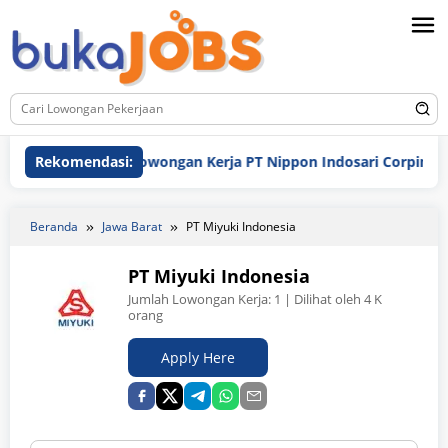
Loncat
ke
konten
Rekomendasi:
Lowongan Kerja PT Nippon Indosari Corpindo Tbk. 
Beranda
Jawa Barat
PT Miyuki Indonesia
PT Miyuki Indonesia
Jumlah Lowongan Kerja:
1
| Dilihat oleh 4 K
orang
Apply Here