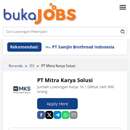
Loncat
ke
konten
Rekomendasi:
PT Samjin Brothread Indonesia
PT
Beranda
D3
PT Mitra Karya Solusi
PT Mitra Karya Solusi
Jumlah Lowongan Kerja:
16
| Dilihat oleh 906
orang
Apply Here