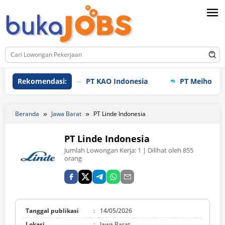
Loncat
ke
konten
Rekomendasi:
PT KAO Indonesia
PT Meihoku Indust
Beranda
Jawa Barat
PT Linde Indonesia
PT Linde Indonesia
Jumlah Lowongan Kerja:
1
| Dilihat oleh 855
orang
Tanggal publikasi
:
14/05/2026
Lokasi
:
Jawa Barat