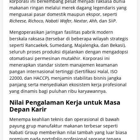
korporasi ini berkembang pesat menjadi raksasa dunia
makanan ringan melalui merek dagang legendaris yang
menguasai pasar domestik maupun ekspor, seperti
Richeese, Richoco, Nabati Wafer, Nextar, Ahh
, dan
SiiP
.
Mengoperasikan jaringan fasilitas pabrik modern
berskala raksasa (tersebar di beberapa wilayah strategis
seperti Rancaekek, Sumedang, Majalengka, dan Bekasi),
seluruh proses produksi dijalankan dengan mengadopsi
otomatisasi permesinan mutakhir. Korporasi ini
menerapkan standar sistem manajemen keamanan
pangan internasional tertinggi (Sertifikasi Halal, ISO
22000, dan HACCP), menjamin stabilitas bisnis jangka
panjang serta menyediakan ekosistem kerja profesional
yang dinamis bagi puluhan ribu karyawannya.
Nilai Pengalaman Kerja untuk Masa
Depan Karir
Menempa keahlian teknis dan operasional di bawah
payung grup manufaktur makanan terbesar seperti
Nabati Group memberikan nilai tambah yang luar biasa
premium pada portofolio profesional seorang tenaga