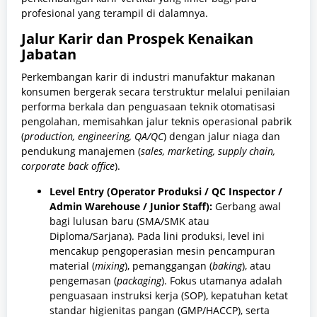
profesional yang terampil di dalamnya.
Jalur Karir dan Prospek Kenaikan
Jabatan
Perkembangan karir di industri manufaktur makanan
konsumen bergerak secara terstruktur melalui penilaian
performa berkala dan penguasaan teknik otomatisasi
pengolahan, memisahkan jalur teknis operasional pabrik
(
production, engineering, QA/QC
) dengan jalur niaga dan
pendukung manajemen (
sales, marketing, supply chain,
corporate back office
).
Level Entry (Operator Produksi / QC Inspector /
Admin Warehouse / Junior Staff):
Gerbang awal
bagi lulusan baru (SMA/SMK atau
Diploma/Sarjana). Pada lini produksi, level ini
mencakup pengoperasian mesin pencampuran
material (
mixing
), pemanggangan (
baking
), atau
pengemasan (
packaging
). Fokus utamanya adalah
penguasaan instruksi kerja (SOP), kepatuhan ketat
standar higienitas pangan (GMP/HACCP), serta