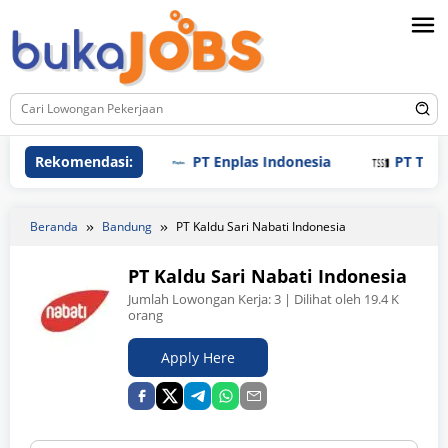
Loncat
ke
konten
Rekomendasi:
PT Enplas Indonesia
PT Tri Saudar
Beranda
Bandung
PT Kaldu Sari Nabati Indonesia
PT Kaldu Sari Nabati Indonesia
Jumlah Lowongan Kerja:
3
| Dilihat oleh 19.4 K
orang
Apply Here