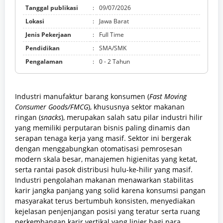
Tanggal publikasi
:
09/07/2026
Lokasi
:
Jawa Barat
Jenis Pekerjaan
:
Full Time
Pendidikan
:
SMA/SMK
Pengalaman
:
0 - 2 Tahun
Industri manufaktur barang konsumen (
Fast Moving
Consumer Goods/FMCG
), khususnya sektor makanan
ringan (
snacks
), merupakan salah satu pilar industri hilir
yang memiliki perputaran bisnis paling dinamis dan
serapan tenaga kerja yang masif. Sektor ini bergerak
dengan menggabungkan otomatisasi pemrosesan
modern skala besar, manajemen higienitas yang ketat,
serta rantai pasok distribusi hulu-ke-hilir yang masif.
Industri pengolahan makanan menawarkan stabilitas
karir jangka panjang yang solid karena konsumsi pangan
masyarakat terus bertumbuh konsisten, menyediakan
kejelasan penjenjangan posisi yang teratur serta ruang
perkembangan karir vertikal yang linier bagi para